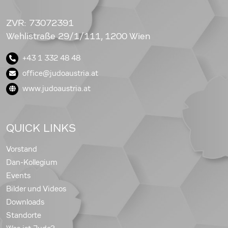
ZVR: 73072391
Wehlistraße 29/1/111, 1200 Wien
+43 1 332 48 48
office@judoaustria.at
www.judoaustria.at
QUICK LINKS
Vorstand
Dan-Kollegium
Events
Bilder und Videos
Downloads
Standorte