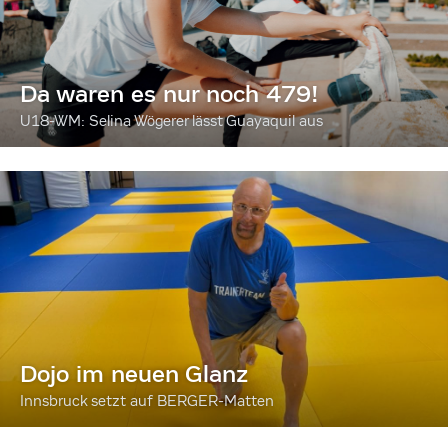
Da waren es nur noch 479!
U18-WM: Selina Wögerer lässt Guayaquil aus
Dojo im neuen Glanz
Innsbruck setzt auf BERGER-Matten