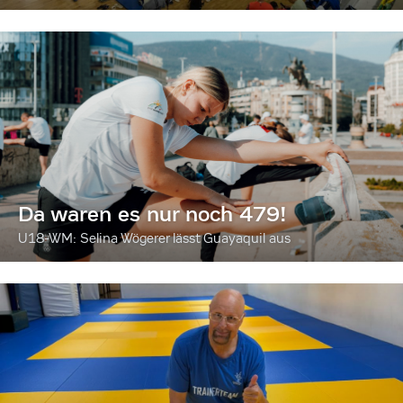
Da waren es nur noch 479!
U18-WM: Selina Wögerer lässt Guayaquil aus