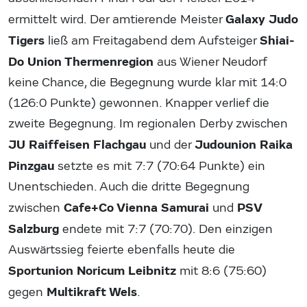
Galaxy Judo
ermittelt wird. Der amtierende Meister
Tigers
Shiai-
ließ am Freitagabend dem Aufsteiger
Do Union Thermenregion
aus Wiener Neudorf
keine Chance, die Begegnung wurde klar mit 14:0
(126:0 Punkte) gewonnen. Knapper verlief die
zweite Begegnung. Im regionalen Derby zwischen
JU Raiffeisen Flachgau
Judounion Raika
und der
Pinzgau
setzte es mit 7:7 (70:64 Punkte) ein
Unentschieden. Auch die dritte Begegnung
Cafe+Co Vienna Samurai
PSV
zwischen
und
Salzburg
endete mit 7:7 (70:70). Den einzigen
Auswärtssieg feierte ebenfalls heute die
Sportunion Noricum Leibnitz
mit 8:6 (75:60)
Multikraft Wels
gegen
.