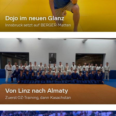
Dojo im neuen Glanz
Innsbruck setzt auf BERGER-Matten
Von Linz nach Almaty
Zuerst OZ-Training, dann Kasachstan