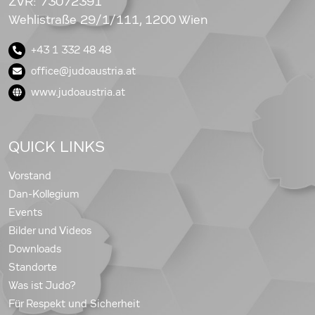
ZVR: 73072391
Wehlistraße 29/1/111, 1200 Wien
+43 1 332 48 48
office@judoaustria.at
www.judoaustria.at
QUICK LINKS
Vorstand
Dan-Kollegium
Events
Bilder und Videos
Downloads
Standorte
Was ist Judo?
Für Respekt und Sicherheit