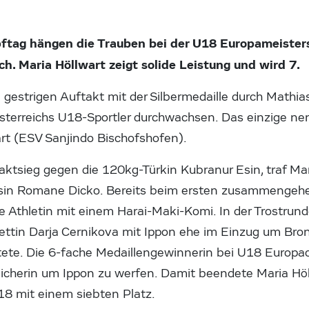
ag hängen die Trauben bei der U18 Europameisters
h. Maria Höllwart zeigt solide Leistung und wird 7.
gestrigen Auftakt mit der Silbermedaille durch Mathias 
 Österreichs U18-Sportler durchwachsen. Das einzige 
rt (ESV Sanjindo Bischofshofen).
ktsieg gegen die 120kg-Türkin Kubranur Esin, traf Ma
ösin Romane Dicko. Bereits beim ersten zusammengehe
re Athletin mit einem Harai-Maki-Komi. In der Trostrund
Lettin Darja Cernikova mit Ippon ehe im Einzug um Bro
ete. Die 6-fache Medaillengewinnerin bei U18 Europa
eicherin um Ippon zu werfen. Damit beendete Maria Höl
8 mit einem siebten Platz.