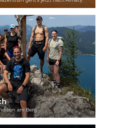
iazentrum geht's jetzt nach Almaty
ch
dition am Berg