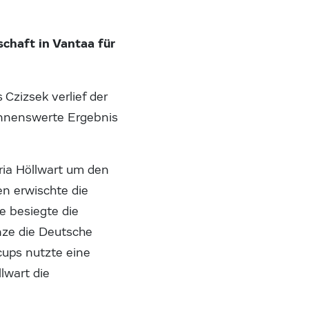
chaft in Vantaa für
Czizsek verlief der
nennenswerte Ergebnis
ria Höllwart um den
n erwischte die
e besiegte die
nze die Deutsche
cups nutzte eine
lwart die