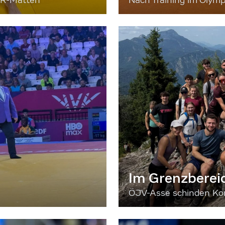
ER-Matten
Nach Training im Olymp
Im Grenzberei
ÖJV-Asse schinden Kon