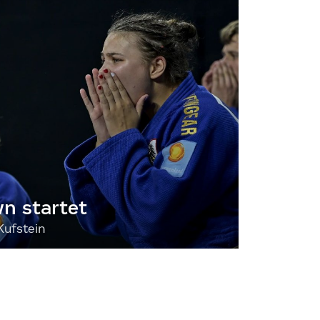
 startet
Kufstein