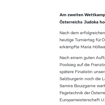
Am zweiten Wettkampft
Österreichs Judoka hoc
Nach dem erfolgreichen 
heutige Turniertag für
erkämpfte Maria Höllwa
Nach einem guten Aufta
Poolsieg auf die Franz
spätere Finalistin unse
Salzburgerin noch die 
Samira Bouizgarne wart
Fegetechnik der Österr
Europameisterschaft U1