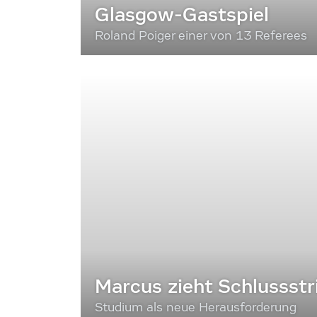
Glasgow-Gastspiel
Roland Poiger einer von 13 Referees
Marcus zieht Schlussstr
Studium als neue Herausforderung