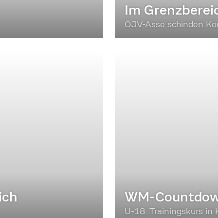
Im Grenzberei
ÖJV-Asse schinden Kon
ich
WM-Countdown
U-18: Trainingskurs in 