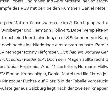
en Tobias Englmaier und Andi Mitterfellner, so stach
rümpfe des PSV mit den beiden Rumänen Daniel Matei
ieg der Mattenfüchse waren die im 2. Durchgang har
.
 Wimberger und Hermann Höllwart
Dabei verspielte P
,
rt noch ein Unentschieden
da er 3 Sekunden vor Kam
t doch noch eine Niederlage einstecken musste. Bereit
SV Manager Ronny Tiefgraber:
,,Ich hab ein ungutes Ge
r nicht schon wieder 6:7″.
Doch sein Magen sollte recht 
en Tobias Englmaier, Andi Mitterfellner, Hermann Höll
V Florian Kronschläger, Daniel Matei und Ilie Natea je 
e Pinzgauer Füchse auf Platz 3 in der Tabelle vorgerück
ufsteiger aus Salzburg liegt nach der zweiten knappen