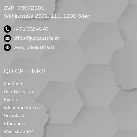
ZVR: 73072391
Wehlistraße 29/1/111, 1200 Wien
+43 1 332 48 48
office@judoaustria.at
www.judoaustria.at
QUICK LINKS
Vorstand
Dan-Kollegium
Events
Bilder und Videos
Downloads
Standorte
Was ist Judo?