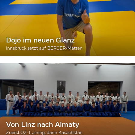
Dojo im neuen Glanz
Innsbruck setzt auf BERGER-Matten
Von Linz nach Almaty
Zuerst OZ-Training, dann Kasachstan