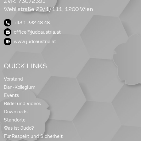
ZVR: 73072391
Wehlistraße 29/1/111, 1200 Wien
+43 1 332 48 48
office@judoaustria.at
www.judoaustria.at
QUICK LINKS
Vorstand
Dan-Kollegium
Events
Bilder und Videos
Downloads
Standorte
Was ist Judo?
Für Respekt und Sicherheit