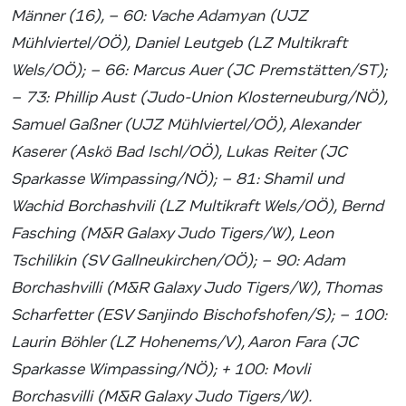
Männer (16), – 60: Vache Adamyan (UJZ
Mühlviertel/OÖ), Daniel Leutgeb (LZ Multikraft
Wels/OÖ); – 66: Marcus Auer (JC Premstätten/ST);
– 73: Phillip Aust (Judo-Union Klosterneuburg/NÖ),
Samuel Gaßner (UJZ Mühlviertel/OÖ), Alexander
Kaserer (Askö Bad Ischl/OÖ), Lukas Reiter (JC
Sparkasse Wimpassing/NÖ); – 81: Shamil und
Wachid Borchashvili (LZ Multikraft Wels/OÖ), Bernd
Fasching (M&R Galaxy Judo Tigers/W), Leon
Tschilikin (SV Gallneukirchen/OÖ); – 90: Adam
Borchashvilli (M&R Galaxy Judo Tigers/W), Thomas
Scharfetter (ESV Sanjindo Bischofshofen/S); – 100:
Laurin Böhler (LZ Hohenems/V), Aaron Fara (JC
Sparkasse Wimpassing/NÖ); + 100: Movli
Borchasvilli (M&R Galaxy Judo Tigers/W).