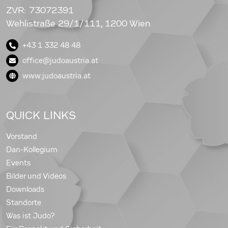
ZVR: 73072391
Wehlistraße 29/1/111, 1200 Wien
+43 1 332 48 48
office@judoaustria.at
www.judoaustria.at
QUICK LINKS
Vorstand
Dan-Kollegium
Events
Bilder und Videos
Downloads
Standorte
Was ist Judo?