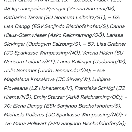
48 kg: Jacqueline Springer (Vienna Samurai/W),
Katharina Tanzer (SU Noricum Leibnitz/ST); – 52:
Lisa Dengg (ESV Sanjindo Bischofshofen/S), Carina
Klaus-Sternwieser (Askö Reichraming/OÖ), Larissa
Sickinger (Judogym Salzburg/S); – 57: Lisa Grabner
(JC Sparkasse Wimpassing/NÖ), Verena Hiden (SU
Noricum Leibnitz/ST), Laura Kallinger (Judoring/W),
Julia Sommer (Judo Jennersdorf/B); – 63:
Magdalena Krssakova (JC Sirvan/W), Lubjana
Piovesana (LZ Hohenems/V), Franziska Schlögl (JZ
Krems/NÖ), Emily Starzer (Askö Reichraming/OÖ); –
70: Elena Dengg (ESV Sanjindo Bischofshofen/S),
Michaela Polleres (JC Sparkasse Wimpassing/NÖ); +
78: Maria Höllwart (ESV Sanjindo Bischofshofen/S);