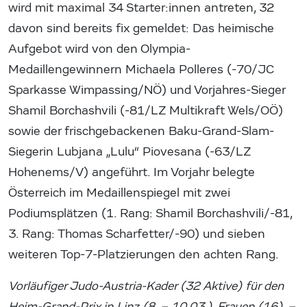
wird mit maximal 34 Starter:innen antreten, 32
davon sind bereits fix gemeldet: Das heimische
Aufgebot wird von den Olympia-
Medaillengewinnern Michaela Polleres (-70/JC
Sparkasse Wimpassing/NÖ) und Vorjahres-Sieger
Shamil Borchashvili (-81/LZ Multikraft Wels/OÖ)
sowie der frischgebackenen Baku-Grand-Slam-
Siegerin Lubjana „Lulu“ Piovesana (-63/LZ
Hohenems/V) angeführt. Im Vorjahr belegte
Österreich im Medaillenspiegel mit zwei
Podiumsplätzen (1. Rang: Shamil Borchashvili/-81,
3. Rang: Thomas Scharfetter/-90) und sieben
weiteren Top-7-Platzierungen den achten Rang.
Vorläufiger Judo-Austria-Kader (32 Aktive) für den
Heim-Grand-Prix in Linz (8. – 10.03.), Frauen (16), –