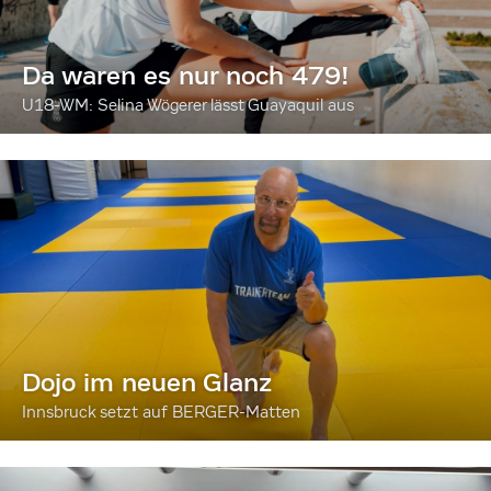
Da waren es nur noch 479!
U18-WM: Selina Wögerer lässt Guayaquil aus
Dojo im neuen Glanz
Innsbruck setzt auf BERGER-Matten