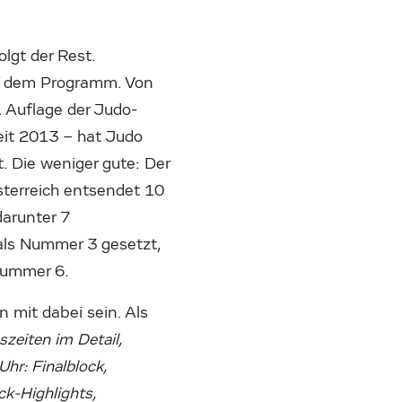
olgt der Rest.
uf dem Programm. Von
. Auflage der Judo-
seit 2013 – hat Judo
. Die weniger gute: Der
Österreich entsendet 10
darunter 7
 als Nummer 3 gesetzt,
Nummer 6.
 mit dabei sein. Als
zeiten im Detail,
hr: Finalblock,
ck-Highlights,