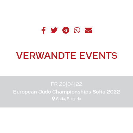
VERWANDTE EVENTS
FR 29|04|22
European Judo Championships Sofia 2022
Sofia, Bulgaria