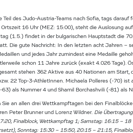
e Teil des Judo-Austria-Teams nach Sofia, tags darauf f
Ortszeit 16 Uhr (MEZ: 15:00), steht die Auslosung a
ntag (1.5.) findet in der bulgarischen Hauptstadt die 70
tt. Die gute Nachricht: In den letzten acht Jahren – 
daillen und jedes Jahr zumindest eine Medaille geholt
ittlerweile schon 11 Jahre zurück (exakt 4.026 Tage). 
gesamt stehen 362 Aktive aus 40 Nationen am Start, 
zw. 22 Top-3-AthletInnen. Michaela Polleres (-70) ist
63) als Nummer 4 und Shamil Borchashvili (-81) als 
Sie an allen drei Wettkampftagen bei den Finalblöcken
en Peter Brunner und Lorenz Wildner.
Die Übertragungs
17:20, Finalblock, Wettkampftag 1; Samstag: 16:15 – 18 U
setzt), Sonntag: 15:30 – 15:50, 20:15 – 21:15, Finalblo