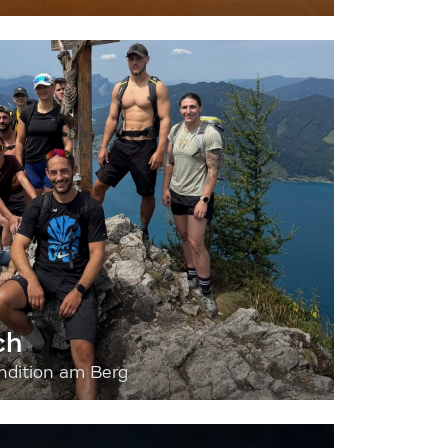
ch
dition am Berg