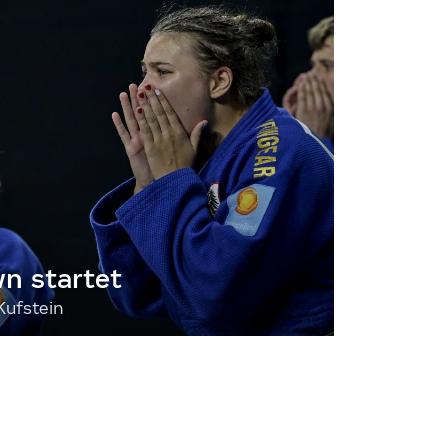
 startet
Kufstein