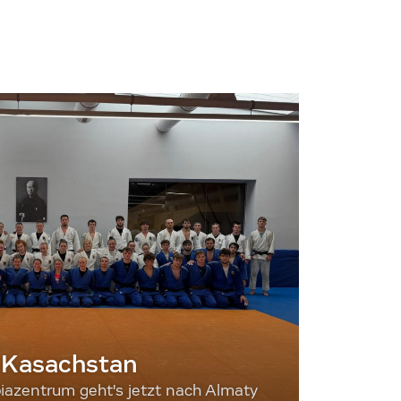
 Kasachstan
iazentrum geht's jetzt nach Almaty