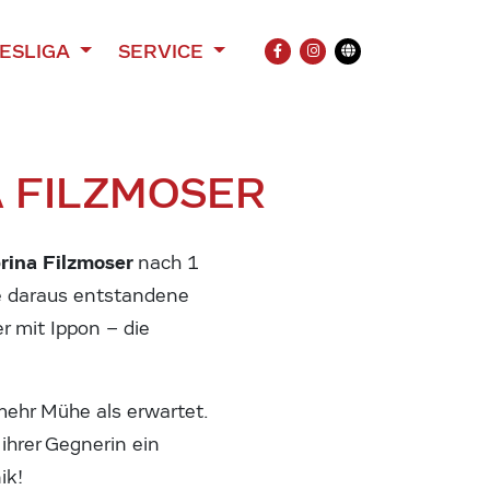
ESLIGA
SERVICE
FACEBOOK
INSTAGRAM
Übersetzung
A FILZMOSER
rina Filzmoser
nach 1
ie daraus entstandene
r mit Ippon – die
mehr Mühe als erwartet.
ihrer Gegnerin ein
ik!