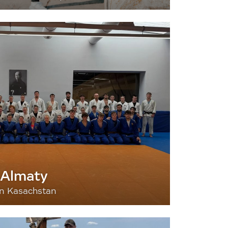
 Almaty
nn Kasachstan