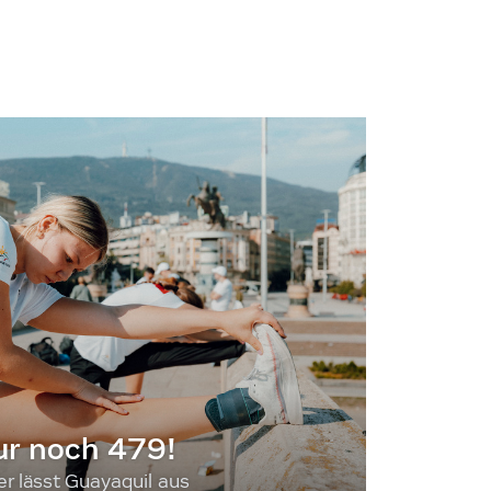
ur noch 479!
 lässt Guayaquil aus