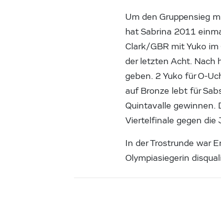
Um den Gruppensieg mu
hat Sabrina 2011 einma
Clark/GBR mit Yuko im 
der letzten Acht. Nach
geben. 2 Yuko für O-Uch
auf Bronze lebt für Sab
Quintavalle gewinnen. D
Viertelfinale gegen di
In der Trostrunde war E
Olympiasiegerin disquali