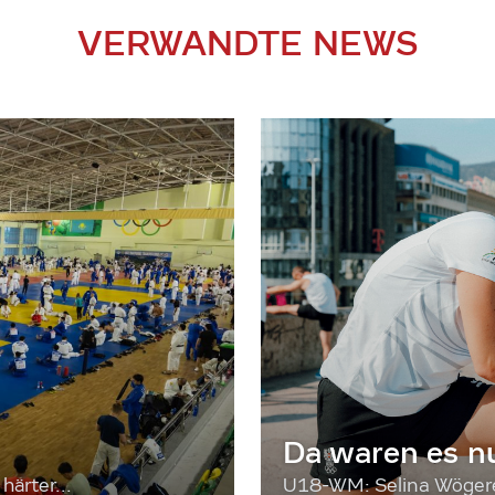
VERWANDTE NEWS
Da waren es n
härter...
U18-WM: Selina Wögerer