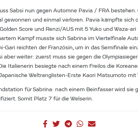
ss Sabsi nun gegen Automne Pavia / FRA bestehen. 
l gewonnen und einmal verloren. Pavia kämpfte sich 
Golden Score und Renzi/AUS mit 5 Yuko und Waza-ari f
 hartem Kampf musste sich Sabrina im Viertelfinale A
i-Gari reichten der Französin, um in das Semifinale ei
si aber weiter: zuerst muss sie gegen die Olympiasieger
ie Italienerin besiegte nach einem Freilos die Koreaner
e Japanische Weltranglisten-Erste Kaori Matsumoto mit 
ndstation für Sabrina: nach einem Beinfasser wird sie 
fiziert. Somit Platz 7 für die Welserin.