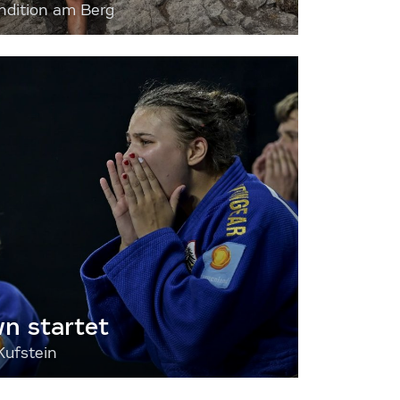
dition am Berg
 startet
Kufstein