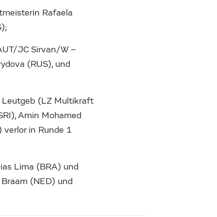
tmeisterin Rafaela
);
 (AUT/JC Sirvan/W –
vydova (RUS), und
l Leutgeb (LZ Multikraft
(SRI), Amin Mohamed
 verlor in Runde 1
Dias Lima (BRA) und
n Braam (NED) und