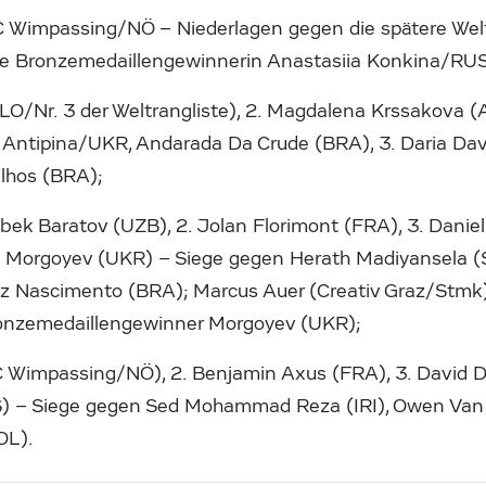
C Wimpassing/NÖ – Niederlagen gegen die spätere Wel
ie Bronzemedaillengewinnerin Anastasiia Konkina/RUS
SLO/Nr. 3 der Weltrangliste), 2. Magdalena Krssakova
 Antipina/UKR, Andarada Da Crude (BRA), 3. Daria Da
tilhos (BRA);
ebek Baratov (UZB), 2. Jolan Florimont (FRA), 3. Danie
 Morgoyev (UKR) – Siege gegen Herath Madiyansela 
z Nascimento (BRA); Marcus Auer (Creativ Graz/Stmk)
onzemedaillengewinner Morgoyev (UKR);
JC Wimpassing/NÖ), 2. Benjamin Axus (FRA), 3. David 
) – Siege gegen Sed Mohammad Reza (IRI), Owen Va
OL).