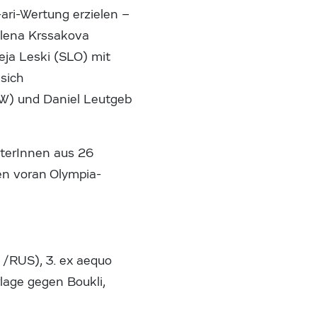
ari-Wertung erzielen –
dalena Krssakova
eja Leski (SLO) mit
 sich
/W) und Daniel Leutgeb
rterInnen aus 26
en voran Olympia-
a /RUS), 3. ex aequo
lage gegen Boukli,