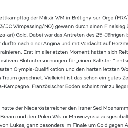
ettkampftag der Militär-WM in Brétigny-sur-Orge (FRA) 
-73/JC Wimpassing/NÖ) gewann durch einen Finalsieg
a-ari) Gold. Dabei war das Antreten des 25-Jährigen b
r durfte nach einer Angina und mit Verdacht auf Her
rainieren. Erst im allerletzten Moment hatten sich R
itiven Blutuntersuchungen für „einen Kaltstart“ entsch
ssten Olympia-Qualifikation und den harten letzten Wo
m Traum gerechnet. Vielleicht ist das schon ein gutes Z
a-Kampagne. Französischer Boden scheint mir zu liegen
 hatte der Niederösterreicher den Iraner Sed Moaham
Braam und den Polen Wiktor Mrowczynski ausgeschalte
 von Lukas, ganz besonders im Finale um Gold gegen 