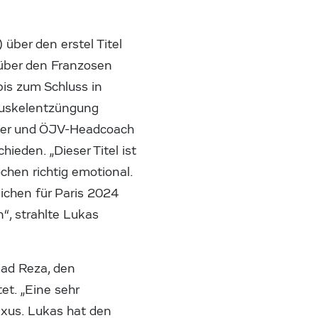
über den erstel Titel
 über den Franzosen
is zum Schluss in
zmuskelentzüngung
eiter und ÖJV-Headcoach
ieden. „Dieser Titel ist
chen richtig emotional.
eichen für Paris 2024
“, strahlte Lukas
mad Reza, den
t. „Eine sehr
Axus. Lukas hat den