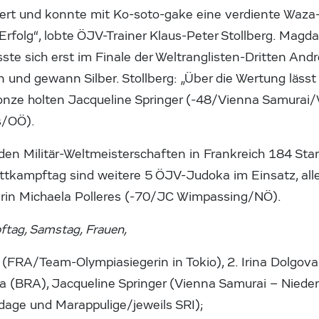
ert und konnte mit Ko-soto-gake eine verdiente Waza-
 Erfolg“, lobte ÖJV-Trainer Klaus-Peter Stollberg. Mag
e sich erst im Finale der Weltranglisten-Dritten Andr
und gewann Silber. Stollberg: „Über die Wertung lässt
ronze holten Jacqueline Springer (-48/Vienna Samurai
s/OÖ).
n Militär-Weltmeisterschaften in Frankreich 184 Sta
ettkampftag sind weitere 5 ÖJV-Judoka im Einsatz, all
rin Michaela Polleres (-70/JC Wimpassing/NÖ).
ftag, Samstag, Frauen,
i (FRA/Team-Olympiasiegerin in Tokio), 2. Irina Dolgov
a (BRA), Jacqueline Springer (Vienna Samurai – Nieder
age und Marappulige/jeweils SRI);