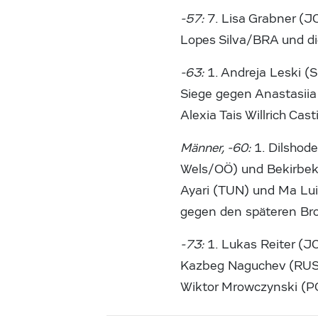
-57:
7. Lisa Grabner (J
Lopes Silva/BRA und d
-63:
1. Andreja Leski (
Siege gegen Anastasiia
Alexia Tais Willrich Cas
Männer, -60:
1. Dilshod
Wels/OÖ) und Bekirbek
Ayari (TUN) und Ma Lui
gegen den späteren Br
-73:
1. Lukas Reiter (
Kazbeg Naguchev (RUS
Wiktor Mrowczynski (P