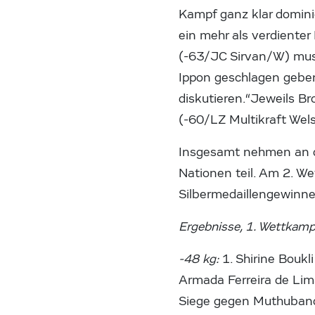
Kampf ganz klar domini
ein mehr als verdienter
(-63/JC Sirvan/W) musst
Ippon geschlagen geben 
diskutieren.“Jeweils B
(-60/LZ Multikraft Wel
Insgesamt nehmen an de
Nationen teil. Am 2. W
Silbermedaillengewinne
Ergebnisse, 1. Wettkamp
-48 kg:
1. Shirine Boukl
Armada Ferreira de Lim
Siege gegen Muthuband