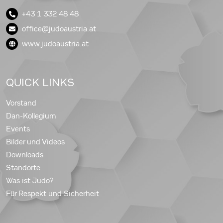
+43 1 332 48 48
office@judoaustria.at
www.judoaustria.at
QUICK LINKS
Vorstand
Dan-Kollegium
Events
Bilder und Videos
Downloads
Standorte
Was ist Judo?
Für Respekt und Sicherheit