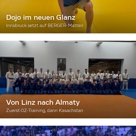
Dojo im neuen Glanz
Innsbruck setzt auf BERGER-Matten
Von Linz nach Almaty
Zuerst OZ-Training, dann Kasachstan