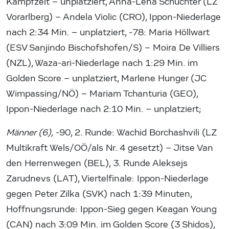
Kampfzeit – unplatziert, Anna-Lena Schuchter (LZ
Vorarlberg) – Andela Violic (CRO), Ippon-Niederlage
nach 2:34 Min. – unplatziert, -78: Maria Höllwart
(ESV Sanjindo Bischofshofen/S) – Moira De Villiers
(NZL), Waza-ari-Niederlage nach 1:29 Min. im
Golden Score – unplatziert, Marlene Hunger (JC
Wimpassing/NÖ) – Mariam Tchanturia (GEO),
Ippon-Niederlage nach 2:10 Min. – unplatziert;
Männer (6),
-90, 2. Runde: Wachid Borchashvili (LZ
Multikraft Wels/OÖ/als Nr. 4 gesetzt) – Jitse Van
den Herrenwegen (BEL), 3. Runde Aleksejs
Zarudnevs (LAT), Viertelfinale: Ippon-Niederlage
gegen Peter Zilka (SVK) nach 1:39 Minuten,
Hoffnungsrunde: Ippon-Sieg gegen Keagan Young
(CAN) nach 3:09 Min. im Golden Score (3 Shidos),