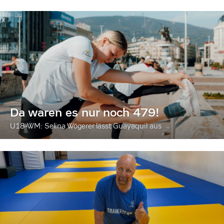
Da waren es nur noch 479!
U18-WM: Selina Wögerer lässt Guayaquil aus