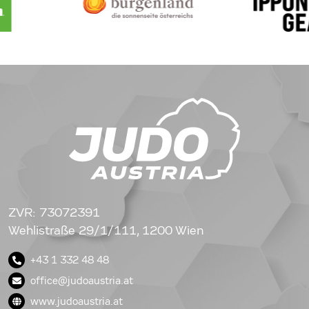
ZVR: 73072391
Wehlistraße 29/1/111, 1200 Wien
+43 1 332 48 48
office@judoaustria.at
www.judoaustria.at