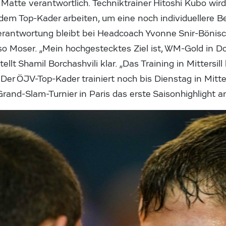
Matte verantwortlich. Techniktrainer Hitoshi Kubo wir
dem Top-Kader arbeiten, um eine noch individuellere 
rantwortung bleibt bei Headcoach Yvonne Snir-Bönisch.
so Moser. „Mein hochgestecktes Ziel ist, WM-Gold in D
llt Shamil Borchashvili klar. „Das Training in Mittersill 
 Der ÖJV-Top-Kader trainiert noch bis Dienstag in Mitter
rand-Slam-Turnier in Paris das erste Saisonhighlight a