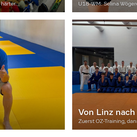
härter...
U18-WM: Selina Wögerer
Von Linz nach
Zuerst OZ-Training, da