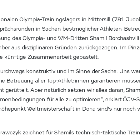
onalen Olympia-Trainingslagers in Mittersill (781 Jud
rächsrunden in Sachen bestmöglicher Athleten-Betreuu
ung des Olympia- und WM-Dritten Shamil Borchashvili 
er aus disziplinären Gründen zurückgezogen. Im Pinz
die künftige Zusammenarbeit gebastelt.
urchwegs konstruktiv und im Sinne der Sache. Uns war w
he Betreuung aller Top-Athlet:innen garantieren müssen.
 gerüttelt. Aber natürlich setzen wir alles daran, Sham
enbedingungen für alle zu optimieren“, erklärt ÖJV-S
öhepunkt Weltmeisterschaft in Doha sind’s nur noch vi
rawczyk zeichnet für Shamils technisch-taktische Trai