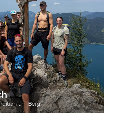
ch
dition am Berg