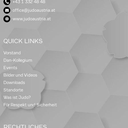
+43 1 332 48 48
office@judoaustria.at
www.judoaustria.at
QUICK LINKS
Vorstand
Dan-Kollegium
Events
Bilder und Videos
Downloads
Standorte
Was ist Judo?
Für Respekt und Sicherheit
RECHTLICHES