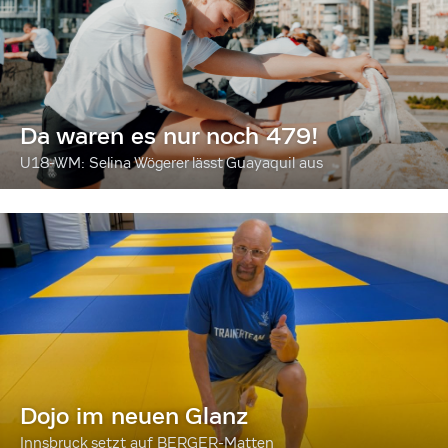
Da waren es nur noch 479!
U18-WM: Selina Wögerer lässt Guayaquil aus
Dojo im neuen Glanz
Innsbruck setzt auf BERGER-Matten