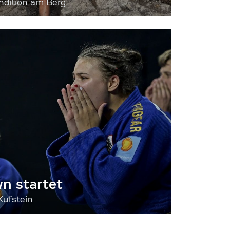
dition am Berg
 startet
Kufstein