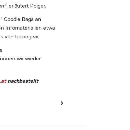
, erläutert Poiger.
d“ Goodie Bags an
en Infomaterialien etwa
is von Ippongear.
te
können wir wieder
.at
nachbestellt