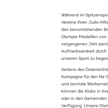
Während im Spitzenspor
Vereine ihren Judo-Allt
den bevorstehenden Bre
Olympia-Medaillen von M
vergangenen Jahr pande
Aufmerksamkeit durch u
unseren Sport zu begeis
Seitens des Österreich
Kampagne für den Re-Sta
und zentrale Werbemater
können die Klubs in ihr
oder in den Gemeinden.
Verfügung. Unsere Olym