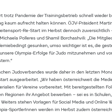
t trotz Pandemie der Trainingsbetrieb schnell wieder 
ag kaum aufrecht halten können. ÖJV-Präsident Martin 
itensport-Re-Start im Herbst dennoch zuversichtlich –
ichaela Polleres und Shamil Borchashvili: „Die Mitglie
miebedingt gesunken, umso wichtiger ist es, die geste
nsere Olympia-Erfolge für Judo mitzunehmen und vor 
tern.“
ischen Judoverbandes wurde daher in den letzten Mon
rt ausgearbeitet. „Wir haben österreichweit die Medie
ialien für Vereine vorbereitet. Mit bereitgestellten F
en Regionen ihr Angebot bewerben – sei es in Schulen,
 Weiters stehen Vorlagen für Social Media und Online 
pia-SportlerInnen werden im Herbst zudem österreich