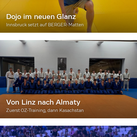
Dojo im neuen Glanz
Innsbruck setzt auf BERGER-Matten
Von Linz nach Almaty
Zuerst OZ-Training, dann Kasachstan