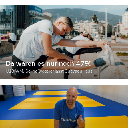
Da waren es nur noch 479!
U18-WM: Selina Wögerer lässt Guayaquil aus