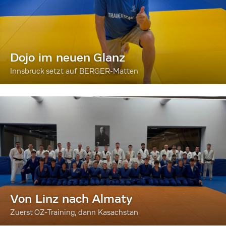
Dojo im neuen Glanz
Innsbruck setzt auf BERGER-Matten
Von Linz nach Almaty
Zuerst OZ-Training, dann Kasachstan