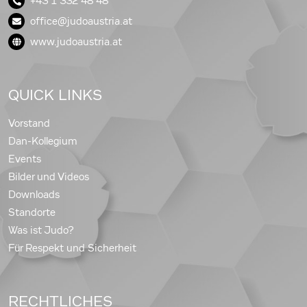
+43 1 332 48 48
office@judoaustria.at
www.judoaustria.at
QUICK LINKS
Vorstand
Dan-Kollegium
Events
Bilder und Videos
Downloads
Standorte
Was ist Judo?
Für Respekt und Sicherheit
RECHTLICHES