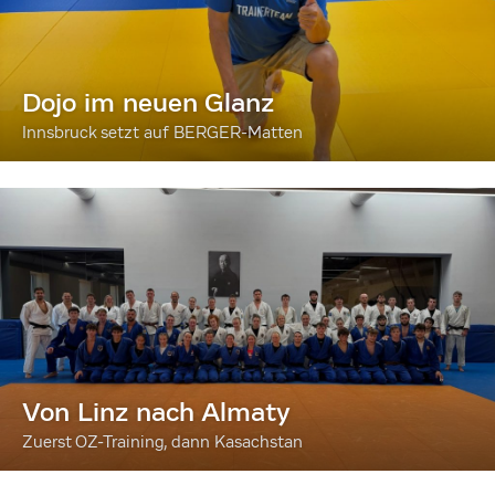
Dojo im neuen Glanz
Innsbruck setzt auf BERGER-Matten
Von Linz nach Almaty
Zuerst OZ-Training, dann Kasachstan