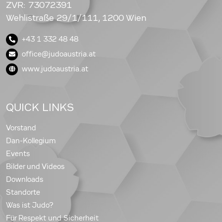
ZVR: 73072391
Wehlistraße 29/1/111, 1200 Wien
+43 1 332 48 48
office@judoaustria.at
www.judoaustria.at
QUICK LINKS
Vorstand
Dan-Kollegium
Events
Bilder und Videos
Downloads
Standorte
Was ist Judo?
Für Respekt und Sicherheit