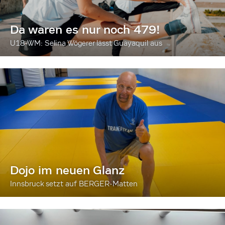
Da waren es nur noch 479!
U18-WM: Selina Wögerer lässt Guayaquil aus
Dojo im neuen Glanz
Innsbruck setzt auf BERGER-Matten