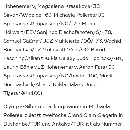
Hohenems/V, Magdalena Krssakova/JC
Sirvan/W/beide -63, Michaela Polleres/JC
Sparkasse Wimpassing/NÖ/-70, Maria
Höllwart/ESV Sanjindo Bischofshofen/S/+78;
Samuel Gaßner/UJZ Mühlviertel/OÖ/-73, Wachid
Borchashvili/LZ Multikraft Wels/OÖ, Bernd
Fasching/Allianz Kukla Galaxy Judo Tigers/W/-81,
Laurin Böhler/LZ Hohenems/V, Aaron Fara/JC
Sparkasse Wimpassing/NÖ/beide -100, Movli
Borchashvilli/Allianz Kukla Galaxy Judo
Tigers/W/+100).
Olympia-Silbermedaillengewinnerin Michaela
Polleres, zuletzt zweifache Grand-Slam-Siegerin in
Dushanbe/TJK und Antalya/TUR, ist als Nummer