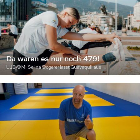
Da waren es nur noch 479!
U18-WM: Selina Wögerer lässt Guayaquil aus