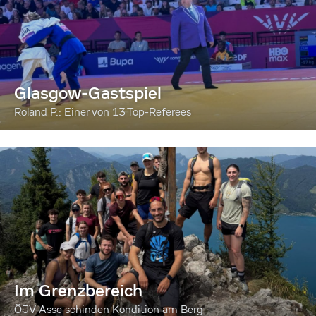
Glasgow-Gastspiel
Roland P.: Einer von 13 Top-Referees
Im Grenzbereich
ÖJV-Asse schinden Kondition am Berg