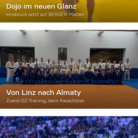
Dojo im neuen Glanz
Innsbruck setzt auf BERGER-Matten
Von Linz nach Almaty
Zuerst OZ-Training, dann Kasachstan