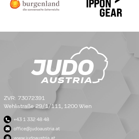
ZVR: 73072391
Wehlistraße 29/1/111, 1200 Wien
+43 1 332 48 48
office@judoaustria.at
www.judoaustria.at