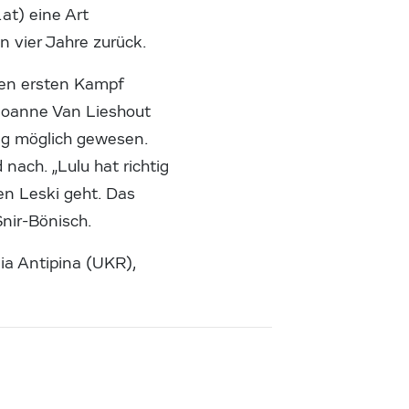
at) eine Art
on vier Jahre zurück.
hren ersten Kampf
 Joanne Van Lieshout
ieg möglich gewesen.
ach. „Lulu hat richtig
en Leski geht. Das
Snir-Bönisch.
ia Antipina (UKR),