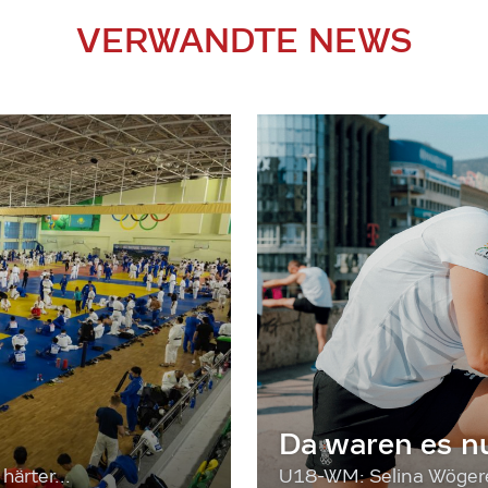
VERWANDTE NEWS
Da waren es n
härter...
U18-WM: Selina Wögerer