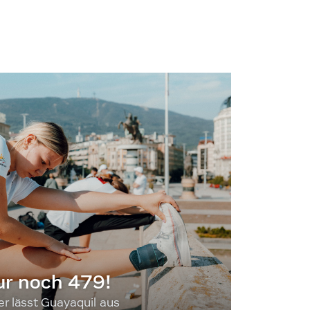
ur noch 479!
 lässt Guayaquil aus