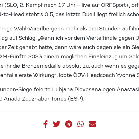
i (SLO, 2. Kampf nach 17 Uhr – live auf ORFSport+, orf.
o-Head steht’s 0:5, das letzte Duell liegt freilich sch
hrige Wahl-Vorarlbergerin mehr als drei Stunden auf i
lag auf Schlag. „Wenn ich vor dem Viertelfinale gegen
ger Zeit gehabt hätte, dann wäre auch gegen sie ein S
 WM-Fünfte 2023 einem möglichen Finaleinzug um Gold n
ue ihr die Bronzemedaille absolut zu, auch wenn es geg
edenfalls erste Wirkung“, lobte ÖJV-Headcoach Yvonne 
rrunden-Siege feierte Lubjana Piovesana egen Anastasi
und Anada Zuaznabar-Torres (ESP).