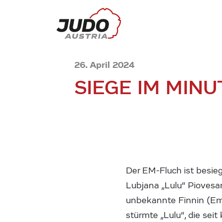
26. April 2024
SIEGE IM MIN
Der EM-Fluch ist besieg
Lubjana „Lulu“ Pioves
unbekannte Finnin (Em
stürmte „Lulu“, die sei