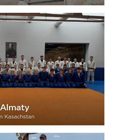
 Almaty
nn Kasachstan