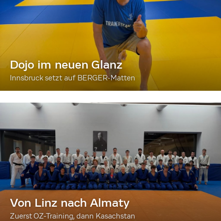
Dojo im neuen Glanz
Innsbruck setzt auf BERGER-Matten
Von Linz nach Almaty
Zuerst OZ-Training, dann Kasachstan