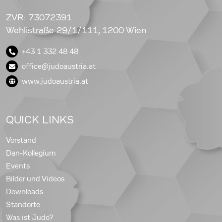
ZVR: 73072391
Wehlistraße 29/1/111, 1200 Wien
+43 1 332 48 48
office@judoaustria.at
www.judoaustria.at
QUICK LINKS
Vorstand
Dan-Kollegium
Events
Bilder und Videos
Downloads
Standorte
Was ist Judo?