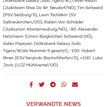
(Volksbank Galaxy Judo Tigers/W), Oliver Rauch
(Judoteam Shiai Do Wr. Neudorf/NÖ), Tim Schwarzl
(PSV Salzburg/S), Leon Tschilikin (SV
Gallneukirchen/OÖ), Ruben Von Schrader
(Judounion Klosterneuburg/NÖ), -90: Alexander
Hatzmann (Union Burgkirchen Schwand/OÖ),
Aslan Papoyan (Volksbank Galaxy Judo
Tigers/W/als Nummer 5 gesetzt), -100: Hubert
Illmer (ESV Sanjindo Bischofshofen/S), +100: Luka
Jovic (UJZ Mühlviertel/OÖ).
VERWANDTE NEWS