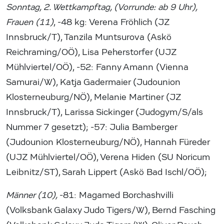
Sonntag, 2. Wettkampftag, (Vorrunde: ab 9 Uhr),
Frauen (11)
, -48 kg: Verena Fröhlich (JZ
Innsbruck/T), Tanzila Muntsurova (Askö
Reichraming/OÖ), Lisa Peherstorfer (UJZ
Mühlviertel/OÖ), -52: Fanny Amann (Vienna
Samurai/W), Katja Gadermaier (Judounion
Klosterneuburg/NÖ), Melanie Martiner (JZ
Innsbruck/T), Larissa Sickinger (Judogym/S/als
Nummer 7 gesetzt); -57: Julia Bamberger
(Judounion Klosterneuburg/NÖ), Hannah Füreder
(UJZ Mühlviertel/OÖ), Verena Hiden (SU Noricum
Leibnitz/ST), Sarah Lippert (Askö Bad Ischl/OÖ);
Männer (10),
-81: Magamed Borchashvilli
(Volksbank Galaxy Judo Tigers/W), Bernd Fasching