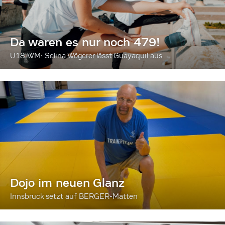
Da waren es nur noch 479!
U18-WM: Selina Wögerer lässt Guayaquil aus
Dojo im neuen Glanz
Innsbruck setzt auf BERGER-Matten