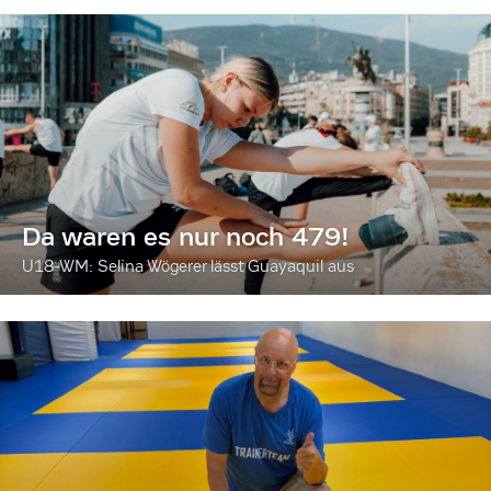
Da waren es nur noch 479!
U18-WM: Selina Wögerer lässt Guayaquil aus