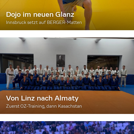
Dojo im neuen Glanz
Innsbruck setzt auf BERGER-Matten
Von Linz nach Almaty
Zuerst OZ-Training, dann Kasachstan