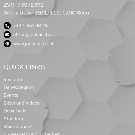
ZVR: 73072391
Wehlistraße 29/1/111, 1200 Wien
+43 1 332 48 48
office@judoaustria.at
www.judoaustria.at
QUICK LINKS
Vorstand
Dan-Kollegium
Events
Bilder und Videos
Downloads
Standorte
Was ist Judo?
Für Respekt und Sicherheit