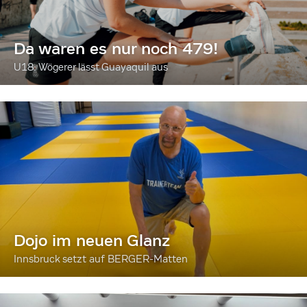
Da waren es nur noch 479!
U18: Wögerer lässt Guayaquil aus
Dojo im neuen Glanz
Innsbruck setzt auf BERGER-Matten