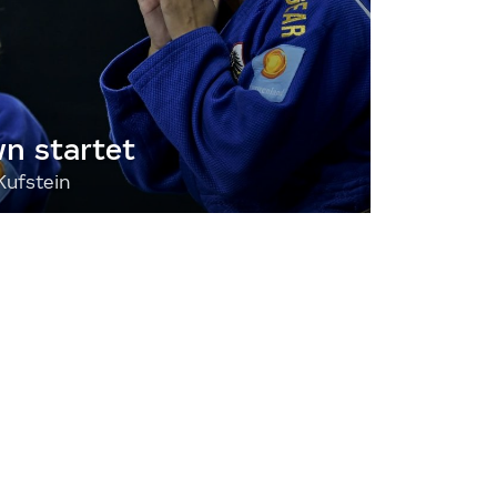
 startet
Kufstein