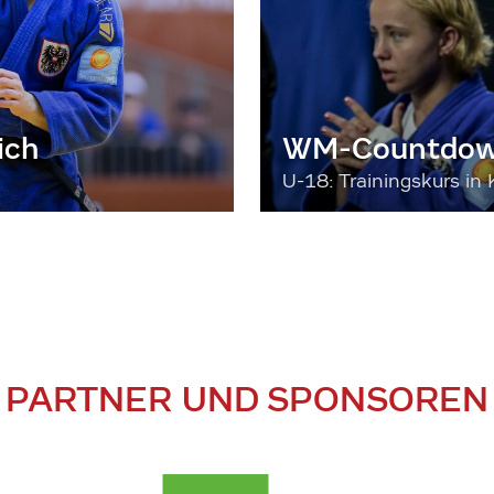
ich
WM-Countdown
U-18: Trainingskurs in 
PARTNER UND SPONSOREN