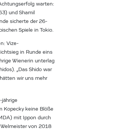
 Achtungserfolg warten:
63) und Shamil
unde sicherte der 26-
ischen Spiele in Tokio.
n: Vize-
chtsieg in Runde eins
hrige Wienerin unterlag
hidos). „Das Shido war
 hätten wir uns mehr
-jährige
m Kopecky keine Blöße
(MDA) mit Ippon durch
en Welmeister von 2018