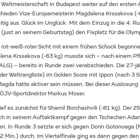
r Weltmeisterschaft in Budapest weiter auf den ersten
hieden Vize-Europameisterin Magdalena Krssakova (-
eitig aus. Glück im Unglück: Mit dem Einzug in die 4. R
r (just an seinem Geburtstag) den Fixplatz für die Olymp
 rot-weiß-roter Sicht mit einem frühen Schock begonne
ena Krssakova (-63 kg) musste sich – nach einem Pfli
LG) – bereits in Runde zwei verabschieden. Die 27-jä
der Weltrangliste) im Golden Score mit Ippon (nach 3 S
. Magda hätte aktiver sein müssen. Bei dieser Auslosung
 ÖJV-Sportdirektor Markus Moser.
ef es zunächst für Shamil Borchashvili (-81 kg). Der 25
sich in seinem Auftaktkampf gegen den Tschechen Ada
i. In Runde 3 setzte er sich gegen Dorin Gotonoaga 
22 Min.) durch. Im Viertelfinale ging es dann gegen d