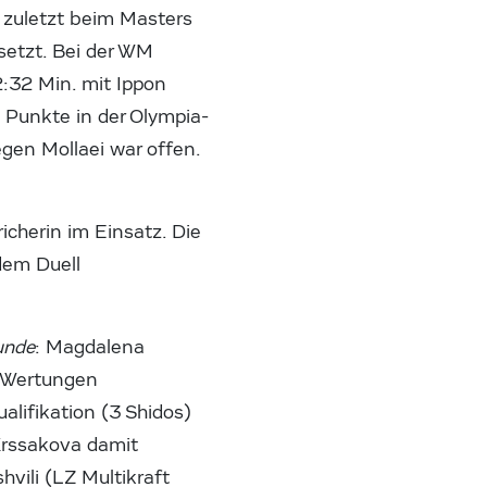
 zuletzt beim Masters
setzt. Bei der WM
2:32 Min. mit Ippon
e Punkte in der Olympia-
egen Mollaei war offen.
icherin im Einsatz. Die
dem Duell
unde
: Magdalena
i-Wertungen
alifikation (3 Shidos)
Krssakova damit
vili (LZ Multikraft