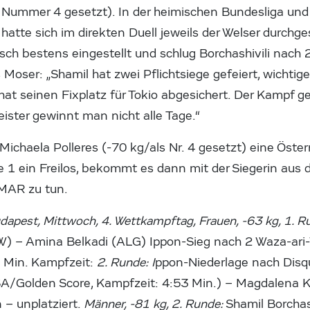
 Nummer 4 gesetzt). In der heimischen Bundesliga und
atte sich im direkten Duell jeweils der Welser durchge
tisch bestens eingestellt und schlug Borchashivili nach 
s Moser: „Shamil hat zwei Pflichtsiege gefeiert, wichtig
r hat seinen Fixplatz für Tokio abgesichert. Der Kampf g
ster gewinnt man nicht alle Tage.“
ichaela Polleres (-70 kg/als Nr. 4 gesetzt) eine Österr
e 1 ein Freilos, bekommt es dann mit der Siegerin aus 
MAR zu tun.
udapest, Mittwoch, 4. Wettkampftag, Frauen, -63 kg, 1. R
W) – Amina Belkadi (ALG) Ippon-Sieg nach 2 Waza-ar
 Min. Kampfzeit:
2. Runde: I
ppon-Niederlage nach Disqu
SA/Golden Score, Kampfzeit: 4:53 Min.) – Magdalena 
 – unplatziert.
Männer, -81 kg, 2. Runde:
Shamil Borchash