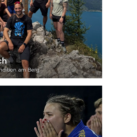
ch
dition am Berg