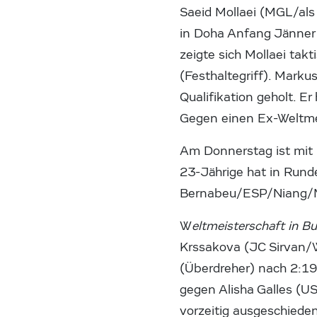
Saeid Mollaei (MGL/als
in Doha Anfang Jänner h
zeigte sich Mollaei tak
(Festhaltegriff). Marku
Qualifikation geholt. E
Gegen einen Ex-Weltmei
Am Donnerstag ist mit M
23-Jährige hat in Rund
Bernabeu/ESP/Niang/
W
eltmeisterschaft in B
Krssakova (JC Sirvan/
(Überdreher) nach 2:19
gegen Alisha Galles (U
vorzeitig ausgeschieden