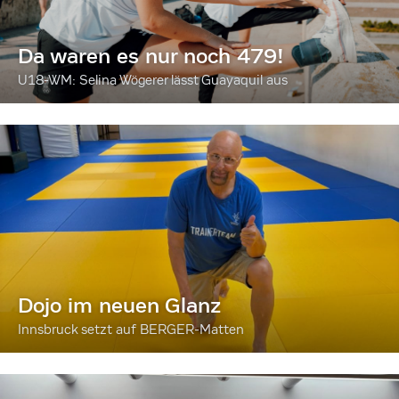
Da waren es nur noch 479!
U18-WM: Selina Wögerer lässt Guayaquil aus
Dojo im neuen Glanz
Innsbruck setzt auf BERGER-Matten