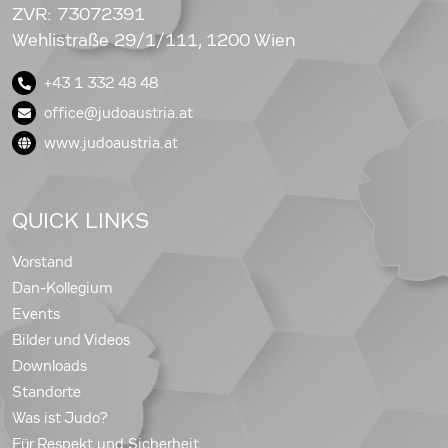
ZVR: 73072391
Wehlistraße 29/1/111, 1200 Wien
+43 1 332 48 48
office@judoaustria.at
www.judoaustria.at
QUICK LINKS
Vorstand
Dan-Kollegium
Events
Bilder und Videos
Downloads
Standorte
Was ist Judo?
Für Respekt und Sicherheit