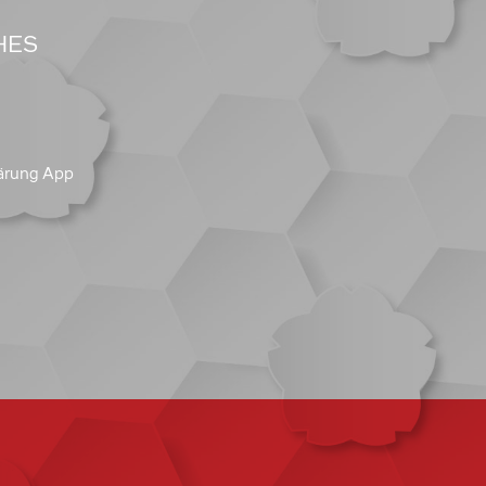
HES
ärung App