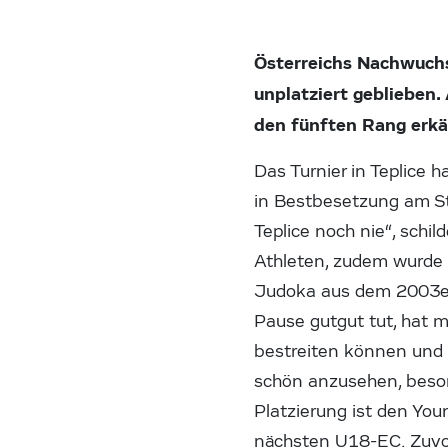
Österreichs Nachwuch
unplatziert geblieben
den fünften Rang erk
Das Turnier in Teplice 
in Bestbesetzung am St
Teplice noch nie“, schi
Athleten, zudem wurde 
Judoka aus dem 2003er-
Pause gutgut tut, hat 
bestreiten können und 
schön anzusehen, beson
Platzierung ist den You
nächsten U18-EC. Zuvor