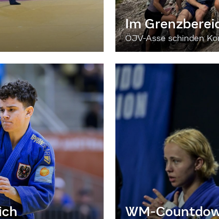
Im Grenzberei
ÖJV-Asse schinden Kon
ich
WM-Countdown