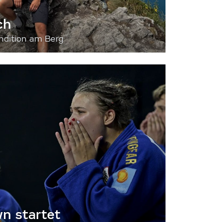
ch
dition am Berg
 startet