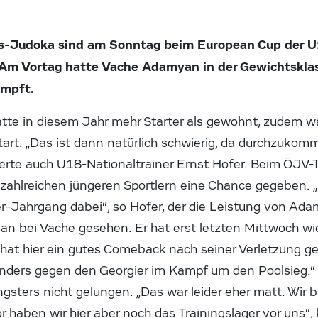
s-Judoka sind am Sonntag beim European Cup der U1
. Am Vortag hatte Vache Adamyan in der Gewichtskla
ämpft.
hatte in diesem Jahr mehr Starter als gewohnt, zudem 
art. „Das ist dann natürlich schwierig, da durchzukomm
lderte auch U18-Nationaltrainer Ernst Hofer. Beim ÖJV-
zahlreichen jüngeren Sportlern eine Chance gegeben. 
Jahrgang dabei“, so Hofer, der die Leistung von Adam
man bei Vache gesehen. Er hat erst letzten Mittwoch wi
hat hier ein gutes Comeback nach seiner Verletzung g
ders gegen den Georgier im Kampf um den Poolsieg.“ 
ngsters nicht gelungen. „Das war leider eher matt. Wir
 haben wir hier aber noch das Trainingslager vor uns“