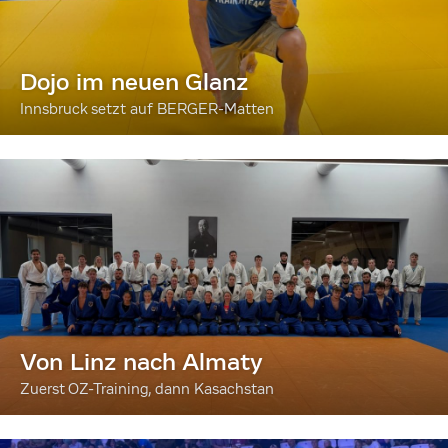
Dojo im neuen Glanz
Innsbruck setzt auf BERGER-Matten
Von Linz nach Almaty
Zuerst OZ-Training, dann Kasachstan