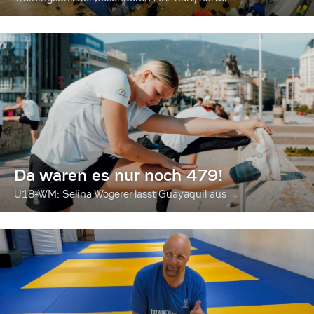
Da waren es nur noch 479!
U18-WM: Selina Wögerer lässt Guayaquil aus