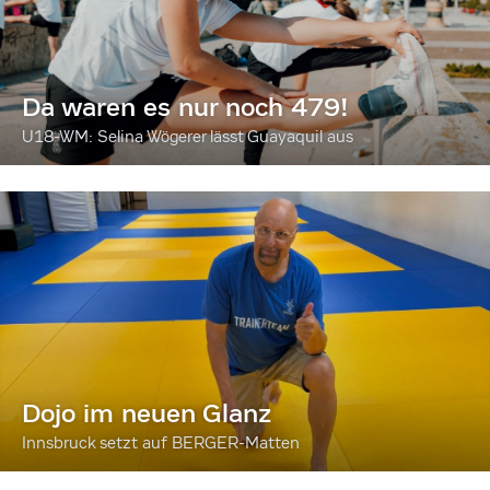
Da waren es nur noch 479!
U18-WM: Selina Wögerer lässt Guayaquil aus
Dojo im neuen Glanz
Innsbruck setzt auf BERGER-Matten