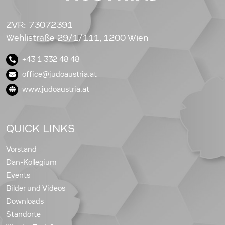
ZVR: 73072391
Wehlistraße 29/1/111, 1200 Wien
+43 1 332 48 48
office@judoaustria.at
www.judoaustria.at
QUICK LINKS
Vorstand
Dan-Kollegium
Events
Bilder und Videos
Downloads
Standorte