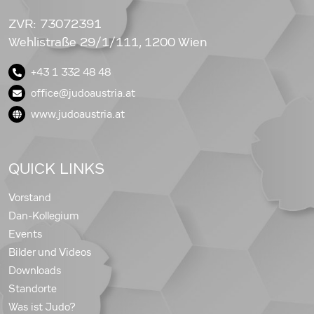
ZVR: 73072391
Wehlistraße 29/1/111, 1200 Wien
+43 1 332 48 48
office@judoaustria.at
www.judoaustria.at
QUICK LINKS
Vorstand
Dan-Kollegium
Events
Bilder und Videos
Downloads
Standorte
Was ist Judo?