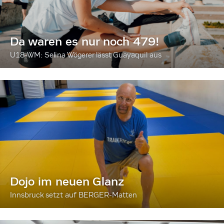
Da waren es nur noch 479!
U18-WM: Selina Wögerer lässt Guayaquil aus
Dojo im neuen Glanz
Innsbruck setzt auf BERGER-Matten