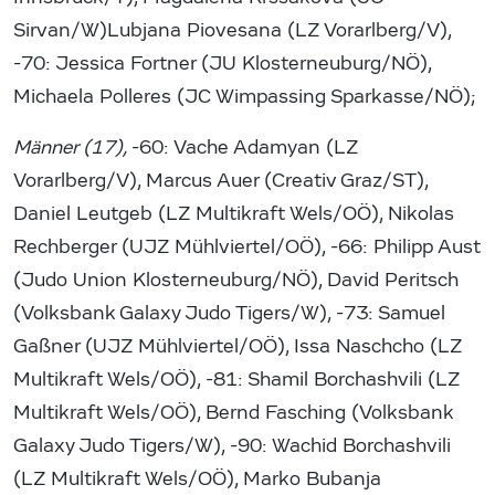
Sirvan/W)Lubjana Piovesana (LZ Vorarlberg/V),
-70: Jessica Fortner (JU Klosterneuburg/NÖ),
Michaela Polleres (JC Wimpassing Sparkasse/NÖ);
Männer (17),
-60: Vache Adamyan (LZ
Vorarlberg/V), Marcus Auer (Creativ Graz/ST),
Daniel Leutgeb (LZ Multikraft Wels/OÖ), Nikolas
Rechberger (UJZ Mühlviertel/OÖ), -66: Philipp Aust
(Judo Union Klosterneuburg/NÖ), David Peritsch
(Volksbank Galaxy Judo Tigers/W), -73: Samuel
Gaßner (UJZ Mühlviertel/OÖ), Issa Naschcho (LZ
Multikraft Wels/OÖ), -81: Shamil Borchashvili (LZ
Multikraft Wels/OÖ), Bernd Fasching (Volksbank
Galaxy Judo Tigers/W), -90: Wachid Borchashvili
(LZ Multikraft Wels/OÖ), Marko Bubanja