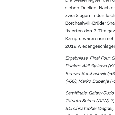
Die Welser legten den 
sieben Duellen. Nach d
zwei Siegen in den lei
Borchashvili-Brüder Sh
fixierten den 2. Titelge
Kämpfe waren nur mehr 
2012 wieder geschlagen
Ergebnisse, Final Four, 
Punkte: Akil Gjakova (KO
Kimran Borchashvili (-60
(-66), Marko Bubanja (-
Semifinale: Galaxy Judo
Tatsuto Shima (JPN) 2, 
81: Christopher Wagner, 