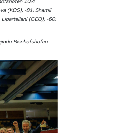
chofshofen 10:4
ova (KOS), -81: Shamil
 Liparteliani (GEO); -60:
njindo Bischofshofen