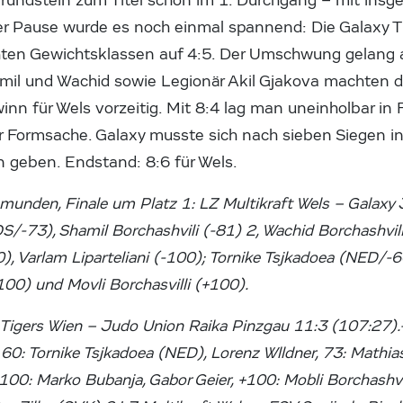
Grundstein zum Titel schon im 1. Durchgang – mit insg
er Pause wurde es noch einmal spannend: Die Galaxy T
chten Gewichtsklassen auf 4:5. Der Umschwung gelang a
amil und Wachid sowie Legionär Akil Gjakova machten
winn für Wels vorzeitig. Mit 8:4 lag man uneinholbar in 
Formsache. Galaxy musste sich nach sieben Siegen in 
 geben. Endstand: 8:6 für Wels.
Gmunden, Finale um Platz 1: LZ Multikraft Wels – Galaxy 
S/-73), Shamil Borchashvili (-81) 2, Wachid Borchashvili 
), Varlam Liparteliani (-100); Tornike Tsjkadoea (NED/-
100) und Movli Borchasvilli (+100).
 Tigers Wien – Judo Union Raika Pinzgau 11:3 (107:27).-
60: Tornike Tsjkadoea (NED), Lorenz Wlldner, 73: Mathia
100: Marko Bubanja, Gabor Geier, +100: Mobli Borchashvil