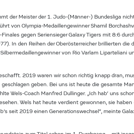
mt der Meister der 1. Judo-(Männer-) Bundesliga nich
ührt von Olympia-Medaillengewinner Shamil Borchashvili
Finales gegen Seriensieger Galaxy Tigers mit 8:6 durc
77). In den Reihen der Oberösterreicher brillierten die d
Silbermedaillengewinner von Rio Varlam Liparteliani u
eschafft. 2019 waren wir schon richtig knapp dran, mu
geschlagen geben. Bei uns ist heute die gesamte Man
hlte Wels-Coach Manfred Dullinger. „Ich hab‘ uns schon
gesehen. Wels hat heute verdient gewonnen, sie haben
b’s seit 2019 einen Generationswechsel“, meinte Gal