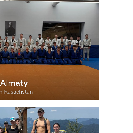
 Almaty
nn Kasachstan