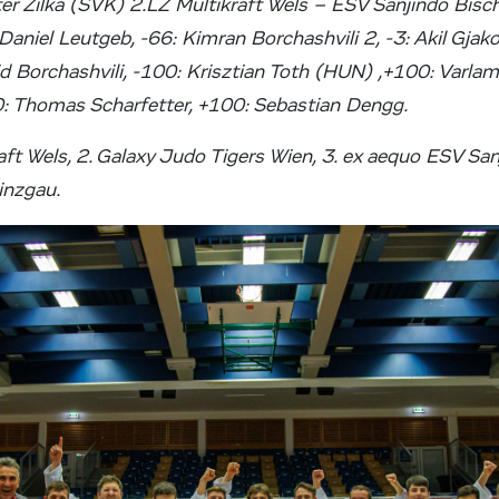
eter Zilka (SVK) 2.LZ Multikraft Wels – ESV Sanjindo Bis
Daniel Leutgeb, -66: Kimran Borchashvili 2, -3: Akil Gjak
id Borchashvili, -100: Krisztian Toth (HUN) ,+100: Varlam
: Thomas Scharfetter, +100: Sebastian Dengg.
aft Wels, 2. Galaxy Judo Tigers Wien, 3. ex aequo ESV Sa
inzgau.