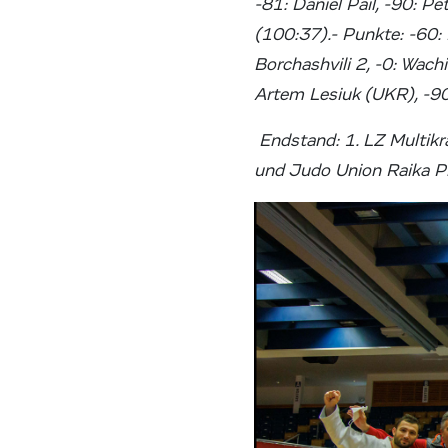
-81: Daniel Pail, -90: P
(100:37).- Punkte: -60: 
Borchashvili 2, -0: Wach
Artem Lesiuk (UKR), -90
Endstand: 1. LZ Multikr
und Judo Union Raika P