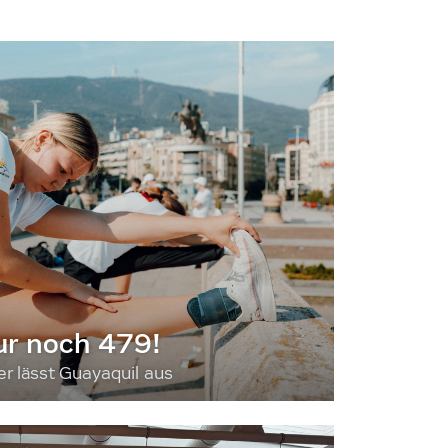
ur noch 479!
 lässt Guayaquil aus