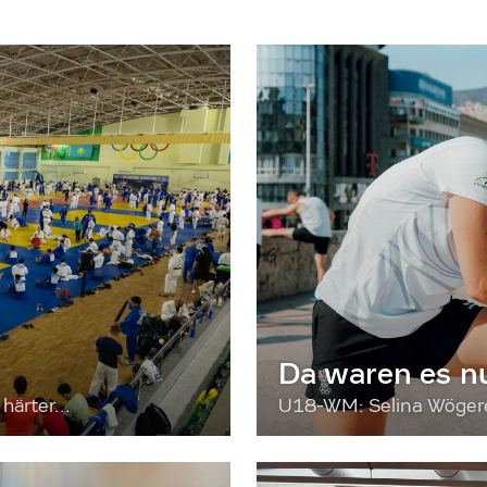
Da waren es n
härter...
U18-WM: Selina Wögerer