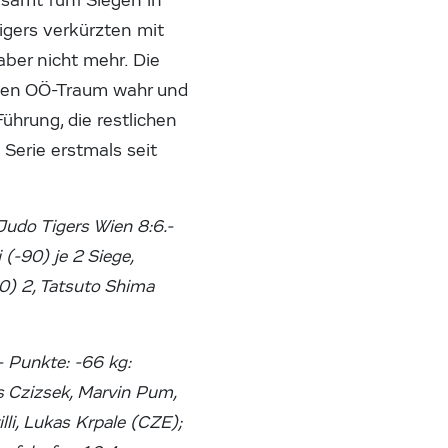
esamt fünf Siegen in
igers verkürzten mit
ber nicht mehr. Die
 den OÖ-Traum wahr und
Führung, die restlichen
Serie erstmals seit
Judo Tigers Wien 8:6.-
(-90) je 2 Siege,
60) 2, Tatsuto Shima
 Punkte: -66 kg:
s Czizsek, Marvin Pum,
li, Lukas Krpale (CZE);