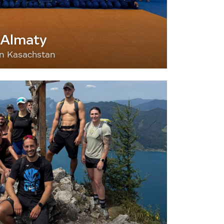
 Almaty
nn Kasachstan