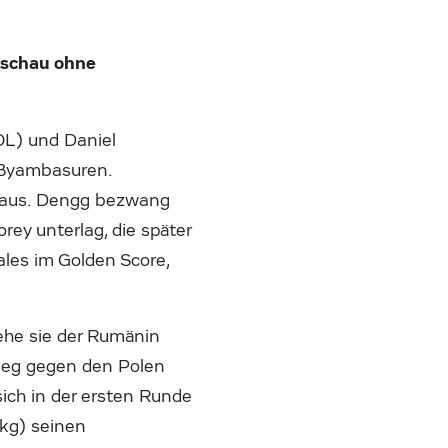
rschau ohne
OL) und Daniel
 Byambasuren.
) aus. Dengg bezwang
rey unterlag, die später
ales im Golden Score,
 ehe sie der Rumänin
sieg gegen den Polen
ich in der ersten Runde
kg) seinen