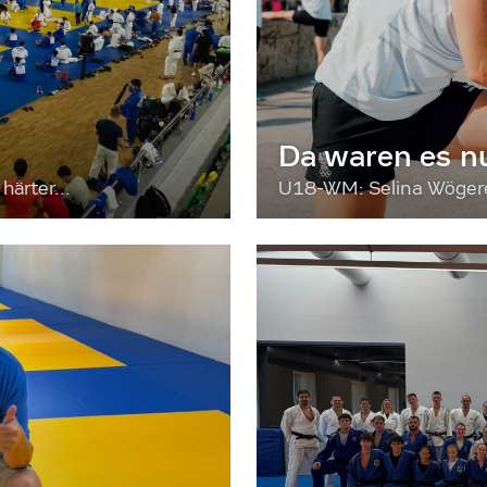
Da waren es n
härter...
U18-WM: Selina Wögerer