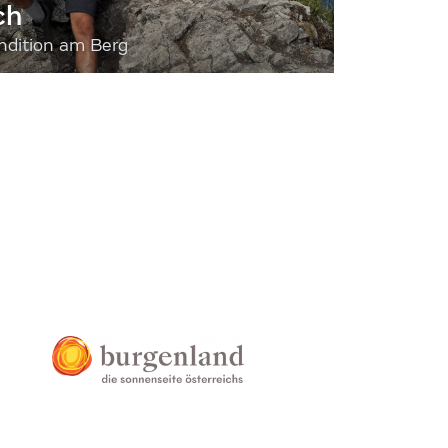
ch
dition am Berg