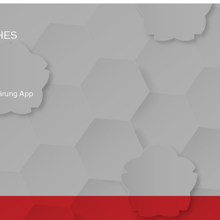
HES
ärung App