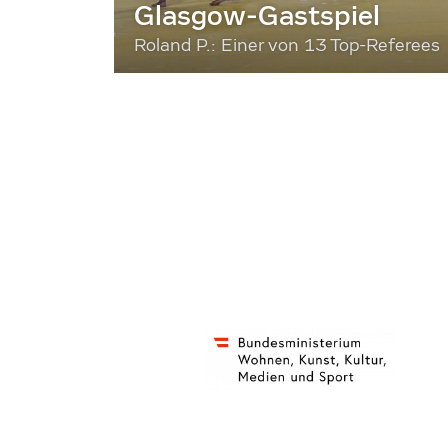
Glasgow-Gastspiel
Roland P.: Einer von 13 Top-Referees