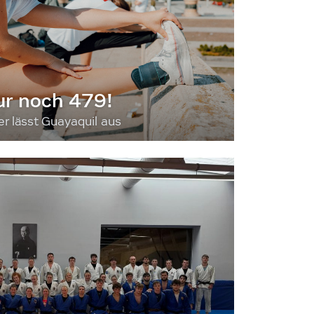
ur noch 479!
 lässt Guayaquil aus