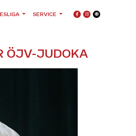
ESLIGA
SERVICE
FACEBOOK
INSTAGRAM
Übersetzung
R ÖJV-JUDOKA