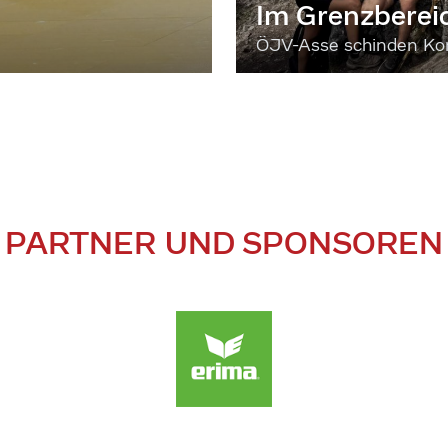
Im Grenzberei
ÖJV-Asse schinden Kon
PARTNER UND SPONSOREN