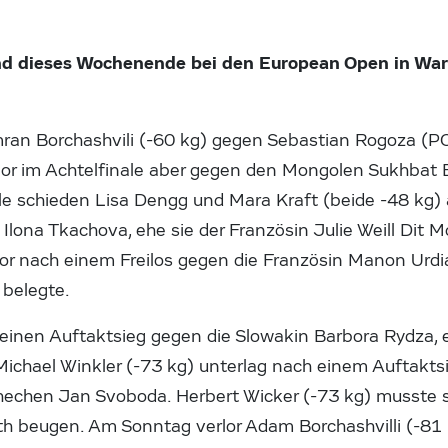
ind dieses Wochenende bei den European Open in Wa
.
ran Borchashvili (-60 kg) gegen Sebastian Rogoza (P
lor im Achtelfinale aber gegen den Mongolen Sukhbat
ale schieden Lisa Dengg und Mara Kraft (beide -48 kg
Ilona Tkachova, ehe sie der Französin Julie Weill Dit Mo
rlor nach einem Freilos gegen die Französin Manon Urdi
 belegte.
e einen Auftaktsieg gegen die Slowakin Barbora Rydza,
 Michael Winkler (-73 kg) unterlag nach einem Auftakt
echen Jan Svoboda. Herbert Wicker (-73 kg) musste s
 beugen. Am Sonntag verlor Adam Borchashvilli (-81 