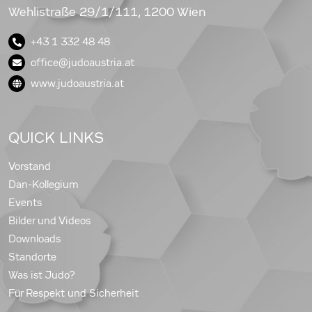
Wehlistraße 29/1/111, 1200 Wien
+43 1 332 48 48
office@judoaustria.at
www.judoaustria.at
QUICK LINKS
Vorstand
Dan-Kollegium
Events
Bilder und Videos
Downloads
Standorte
Was ist Judo?
Für Respekt und Sicherheit