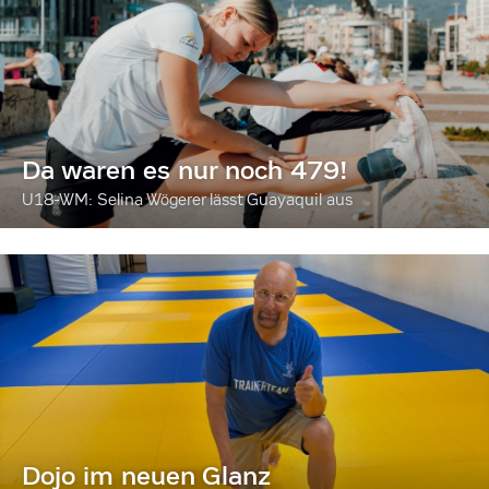
Da waren es nur noch 479!
U18-WM: Selina Wögerer lässt Guayaquil aus
Dojo im neuen Glanz