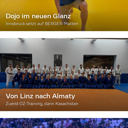
Dojo im neuen Glanz
Innsbruck setzt auf BERGER-Matten
Von Linz nach Almaty
Zuerst OZ-Training, dann Kasachstan