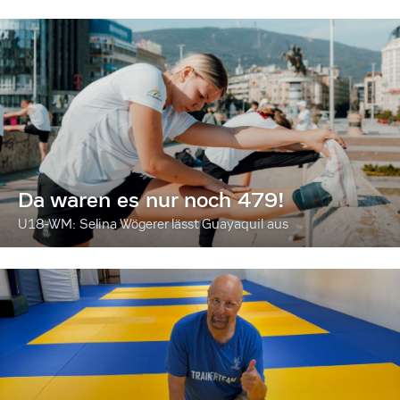
Da waren es nur noch 479!
U18-WM: Selina Wögerer lässt Guayaquil aus