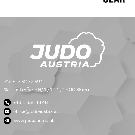
ZVR: 73072391
Wehlistraße 29/1/111, 1200 Wien
+43 1 332 48 48
office@judoaustria.at
www.judoaustria.at