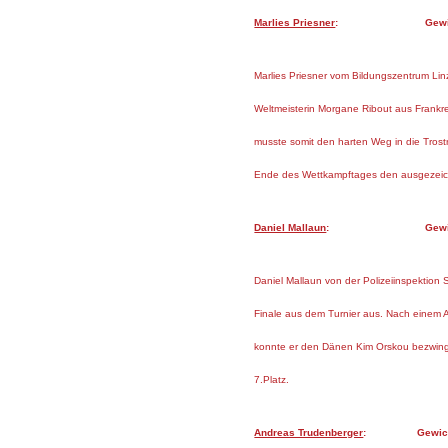
Marlies Priesner
: Gewichtskl
Marlies Priesner vom Bildungszentrum Linz
Weltmeisterin Morgane Ribout aus Frankre
musste somit den harten Weg in die Tros
Ende des Wettkampftages den ausgezeic
Daniel Mallaun
: Gewichtskla
Daniel Mallaun von der Polizeiinspektion
Finale aus dem Turnier aus. Nach einem A
konnte er den Dänen Kim Orskou bezwing
7.Platz.
Andreas Trudenberger
: Gewichtskl