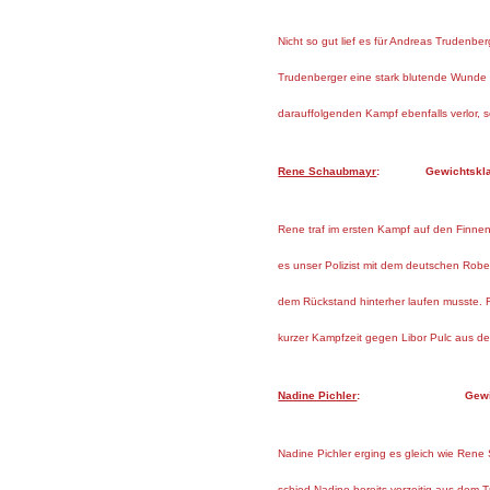
Nicht so gut lief es für Andreas Trudenb
Trudenberger eine stark blutende Wunde 
darauffolgenden Kampf ebenfalls verlor, sc
Rene Schaubmayr
: Gewichtsklasse
Rene traf im ersten Kampf auf den Finne
es unser Polizist mit dem deutschen Robe
dem Rückstand hinterher laufen musste. 
kurzer Kampfzeit gegen Libor Pulc aus de
Nadine Pichler
: Gewichtsklass
Nadine Pichler erging es gleich wie Re
schied Nadine bereits vorzeitig aus dem T