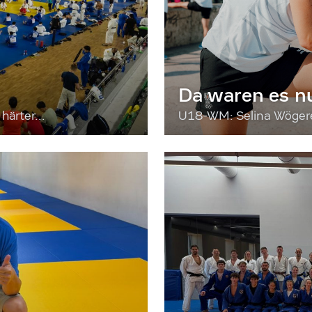
Da waren es n
härter...
U18-WM: Selina Wögerer