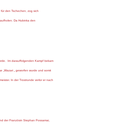
g für den Tschechen, zog sich
r aufholen. Da Hubinka den
t wurde. Im darauffolgenden Kampf bekam
age „Wazari „ geworfen wurde und somit
ster. In der Trostrunde verlor er nach
und der Französin Stephan Possamai,