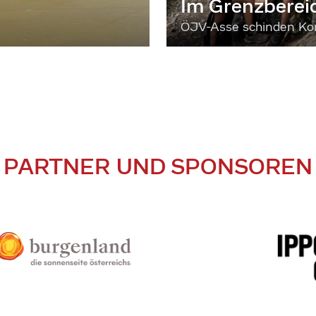
Im Grenzberei
ÖJV-Asse schinden Kon
PARTNER UND SPONSOREN