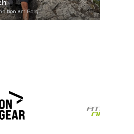
ch
dition am Berg