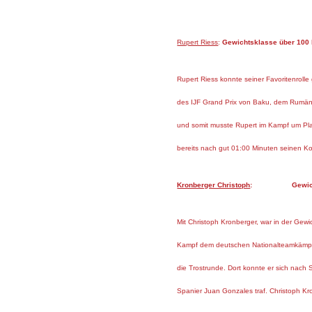
Rupert Riess
:
Gewichtsklasse üb
Rupert Riess konnte seiner Favoritenrolle
des IJF Grand Prix von Baku, dem Rumäne
und somit musste Rupert im Kampf um Pla
bereits nach gut 01:00 Minuten seinen K
Kronberger Christoph
: Gewichtsk
Mit Christoph Kronberger, war in der Gewic
Kampf dem deutschen Nationalteamkämpfer 
die Trostrunde. Dort konnte er sich nac
Spanier Juan Gonzales traf. Christoph Kr