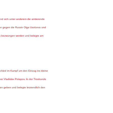
efand sich unter anderem die amtierende
unde gegen die Russin Olga Usolceva und
ien bezwungen werden und belegte am
 schied im Kampf um den Einzug ins kleine
er Vladislav Potapov. In der Trostrunde
en geben und belegte letztendlich den