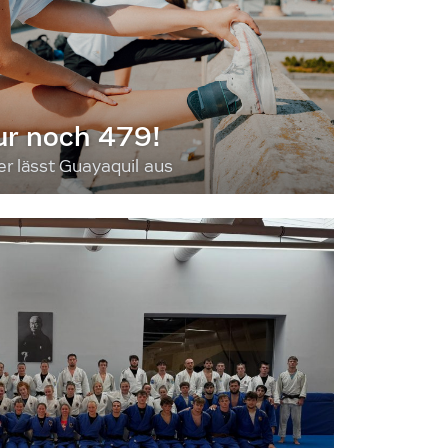
ur noch 479!
 lässt Guayaquil aus