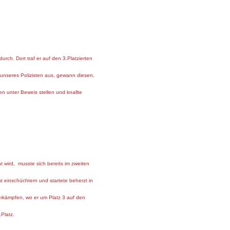
rch. Dort traf er auf den 3.Platzierten
unseres Polizisten aus, gewann diesen,
 unter Beweis stellen und knallte
nt wird, musste sich bereits im zweiten
 einschüchtern und startete beherzt in
orkämpfen, wo er um Platz 3 auf den
Platz.