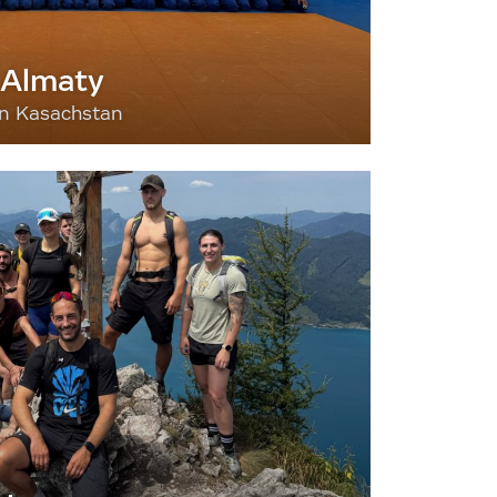
 Almaty
nn Kasachstan