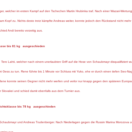
erger, welcher im ersten Kampf auf den Tschechen Martin Hrubinka traf. Nach einer Wazari-Wertun
am Kopf zu. Nichts desto trotz kämpfte Andreas weiter, konnte jedoch den Rückstand nicht meh
hied Andi bereits vorzeitig aus.
 bis 81 kg ausgeschieden
n Tero Lahti, welcher nach einem unerlaubten Griff auf die Hose von Schaubmayr disqualifizier
rt Gess zu tun. Rene führte bis 1 Minute vor Schluss mit Yuko, ehe er durch einen tiefen Seo-N
Rene konnte seinen Gegner nicht mehr werfen und verlor nur knapp gegen den späteren Europamei
r Slovakei und schied damit ebenfalls aus dem Turnier aus.
e bis 78 kg ausgeschieden
ne Schaubmayr und Andreas Trudenberger. Nach Niederlagen gegen die Russin Marina Morozova 
urnier aus.