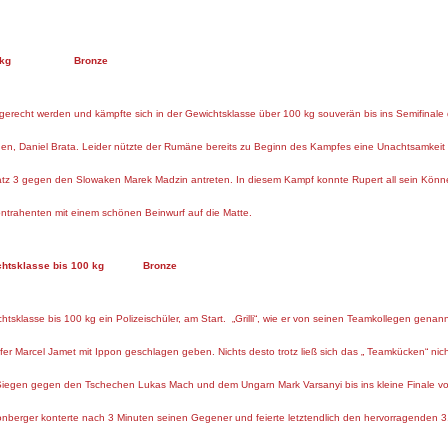
er 100 kg Bronze
 gerecht werden und kämpfte sich in der Gewichtsklasse über 100 kg souverän bis ins Semifinale du
n, Daniel Brata. Leider nützte der Rumäne bereits zu Beginn des Kampfes eine Unachtsamkeit 
tz 3 gegen den Slowaken Marek Madzin antreten. In diesem Kampf konnte Rupert all sein Können
ontrahenten mit einem schönen Beinwurf auf die Matte.
lasse bis 100 kg Bronze
htsklasse bis 100 kg ein Polizeischüler, am Start. „Grilli“, wie er von seinen Teamkollegen genan
Marcel Jamet mit Ippon geschlagen geben. Nichts desto trotz ließ sich das „ Teamkücken“ nicht
h Siegen gegen den Tschechen Lukas Mach und dem Ungarn Mark Varsanyi bis ins kleine Finale v
onberger konterte nach 3 Minuten seinen Gegener und feierte letztendlich den hervorragenden 3.