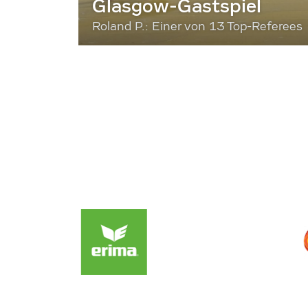
Glasgow-Gastspiel
Roland P.: Einer von 13 Top-Referees