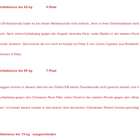
asse bis 63 kg 5.Platz
 (Polizeischule) hatte es bei dieser Meisterschaft nicht einfach, denn in ihrer Gewichtsklasse b
ich. Nach einem Auftaktsieg gegen die Ungarin Veronika Klein, verlor Marlies in der zweiten R
trunde antreten. Dort konnte sie nur noch im Kampf um Platz 3 von Corina Caprioru aus Rumän
hneten 5.Platz.
sse bis 90 kg 7.Platz
 Saggen konnte in diesem Jahr bei der Polizei EM seiner Favoritenrolle nicht gerecht werden und
uftaktsieg gegen den Schweizer Remi Piller, verlor Daniel in der zweiten Runde gegen den Ukrain
en. Im Kampf darauf musste er sich jedoch dem deutschen Vizemeister Robert Conrad geschlag
asse bis 73 kg ausgeschieden