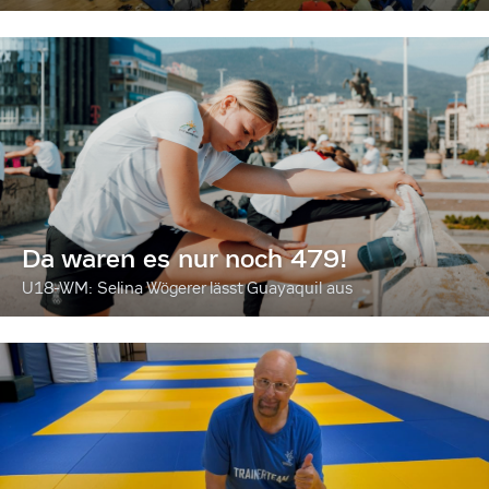
Da waren es nur noch 479!
U18-WM: Selina Wögerer lässt Guayaquil aus