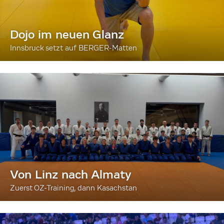
Dojo im neuen Glanz
Innsbruck setzt auf BERGER-Matten
Von Linz nach Almaty
Zuerst OZ-Training, dann Kasachstan