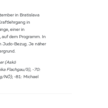
ember in Bratislava
raftlehrgang in
ge, einer in
, auf dem Programm. In
n Judo-Bezug. Je näher
ergrund.
er (Askö
ika Flachgau/S), -70:
rg/NÖ)
; -81: Michael