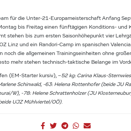
am für die Unter-21-Europameisterschaft Anfang Sept
Montag bis Freitag einen fünftägigen Konditions- und K
mt stehen bis zum ersten Saisonhöhepunkt vier Lehrgän
 OZ Linz und ein Randori-Camp im spanischen Valencia
 noch die allgemeinen Trainingseinheiten ohne große
esto mehr stehen technisch-taktische Belange im Vord
fen (EM-Starter kursiv), –
52 kg: Carina Klaus-Sternwies
arlene Schinwald, -63: Helena Rottenhofer (beide JU Ra
murai/W), -78: Helene Schrattenholzer (JU Klosterneubu
(beide UJZ Mühlviertel/OÖ)
.