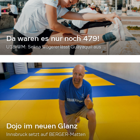
Da waren es nur noch 479!
U18-WM: Selina Wögerer lässt Guayaquil aus
Dojo im neuen Glanz
Innsbruck setzt auf BERGER-Matten