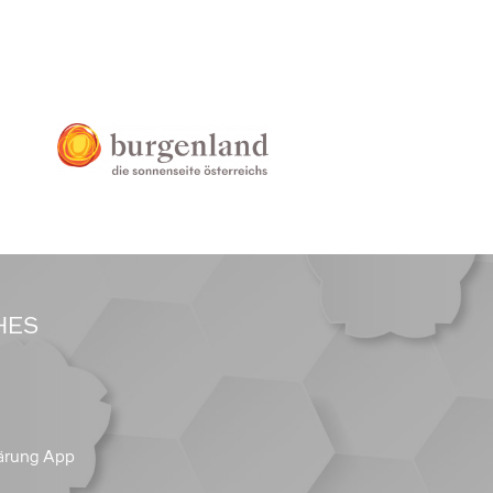
HES
ärung App