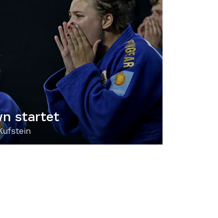
 startet
Kufstein