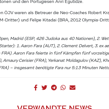
onen und den Portugiesen Anri Egutidze.
den ÖJV waren als Betreuer die Neo-Coaches Robert K
-Dritter) und Felipe Kitadai (BRA, 2012 Olympia-Dritt
Open, Madrid (ESP, 426 Judoka aus 40 Nationen), 2. Wet
tarter): 1. Aaron Fara (AUT), 2. Clement Delvert, 3. ex 
e FRA). Aaron Fara feierte in fünf Kämpfen fünf vorzeiti
Amaury Cerisier (FRA), Yerkanat Moldagulov (KAZ), K
FRA) – insgesamt benötigte Fara nur 5:13 Minuten Nett
VERWANDTE NEWS