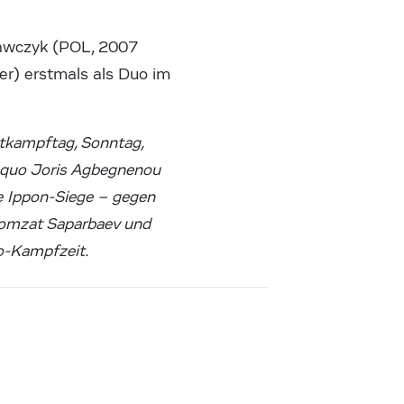
rawczyk (POL, 2007
er) erstmals als Duo im
tkampftag, Sonntag,
aequo Joris Agbegnenou
ge Ippon-Siege – gegen
homzat Saparbaev und
o-Kampfzeit.