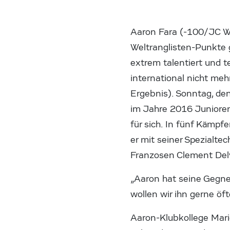
Aaron Fara (-100/JC Wi
Weltranglisten-Punkte g
extrem talentiert und t
international nicht meh
Ergebnis). Sonntag, de
im Jahre 2016 Junioren
für sich. In fünf Kämpf
er mit seiner Spezialtec
Franzosen Clement Delv
„Aaron hat seine Gegner
wollen wir ihn gerne öf
Aaron-Klubkollege Mari