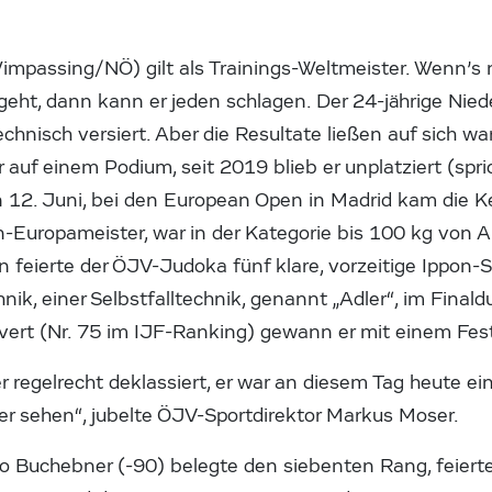
mpassing/NÖ) gilt als Trainings-Weltmeister. Wenn’s 
eht, dann kann er jeden schlagen. Der 24-jährige Niede
echnisch versiert. Aber die Resultate ließen auf sich wa
r auf einem Podium, seit 2019 blieb er unplatziert (spr
n 12. Juni, bei den European Open in Madrid kam die K
-Europameister, war in der Kategorie bis 100 kg von 
en feierte der ÖJV-Judoka fünf klare, vorzeitige Ippon
hnik, einer Selbstfalltechnik, genannt „Adler“, im Final
ert (Nr. 75 im IJF-Ranking) gewann er mit einem Festh
 regelrecht deklassiert, er war an diesem Tag heute ein
ter sehen“, jubelte ÖJV-Sportdirektor Markus Moser.
o Buchebner (-90) belegte den siebenten Rang, feierte