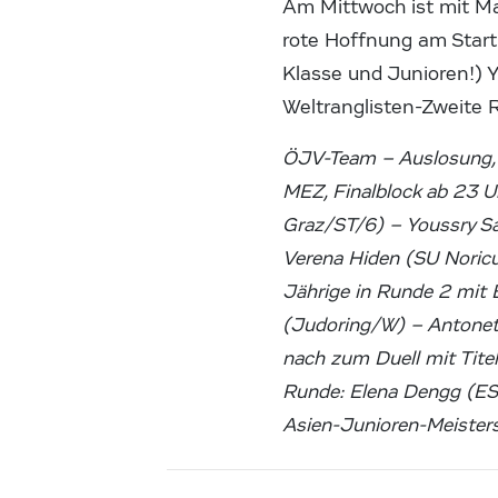
Am Mittwoch ist mit Ma
rote Hoffnung am Start
Klasse und Junioren!) Y
Weltranglisten-Zweite 
ÖJV-Team – Auslosung, 
MEZ, Finalblock ab 23 Uh
Graz/ST/6) – Youssry S
Verena Hiden (SU Noricu
Jährige in Runde 2 mit B
(Judoring/W) – Antonett
nach zum Duell mit Tite
Runde: Elena Dengg (ESV
Asien-Junioren-Meisters