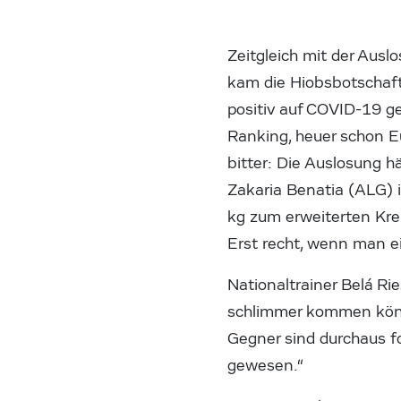
Zeitgleich mit der Ausl
kam die Hiobsbotschaf
positiv auf COVID-19 ge
Ranking, heuer schon E
bitter: Die Auslosung 
Zakaria Benatia (ALG) i
kg zum erweiterten Krei
Erst recht, wenn man ei
Nationaltrainer Belá Ri
schlimmer kommen könn
Gegner sind durchaus fo
gewesen.“