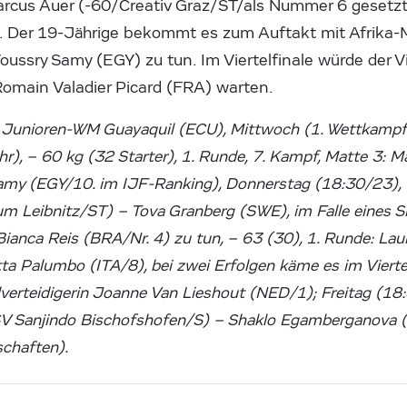
rcus Auer (-60/Creativ Graz/ST/als Nummer 6 gesetzt)
. Der 19-Jährige bekommt es zum Auftakt mit Afrika-M
oussry Samy (EGY) zu tun. Im Viertelfinale würde der 
Romain Valadier Picard (FRA) warten.
Junioren-WM Guayaquil (ECU), Mittwoch (1. Wettkampf
r), – 60 kg (32 Starter), 1. Runde, 7. Kampf, Matte 3: M
amy (EGY/10. im IJF-Ranking), Donnerstag (18:30/23), –
m Leibnitz/ST) – Tova Granberg (SWE), im Falle eines S
ianca Reis (BRA/Nr. 4) zu tun, – 63 (30), 1. Runde: Laur
a Palumbo (ITA/8), bei zwei Erfolgen käme es im Viertelf
lverteidigerin Joanne Van Lieshout (NED/1); Freitag (18:
 Sanjindo Bischofshofen/S) – Shaklo Egamberganova (UZ
chaften).