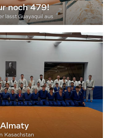
ur noch 479!
 lässt Guayaquil aus
 Almaty
nn Kasachstan