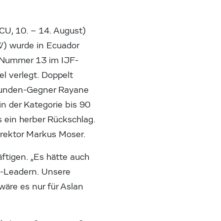
ECU, 10. – 14. August)
W) wurde in Ecuador
r, Nummer 13 im IJF-
l verlegt. Doppelt
strunden-Gegner Rayane
in der Kategorie bis 90
s ein herber Rückschlag.
irektor Markus Moser.
ftigen. „Es hätte auch
n-Leadern. Unsere
wäre es nur für Aslan