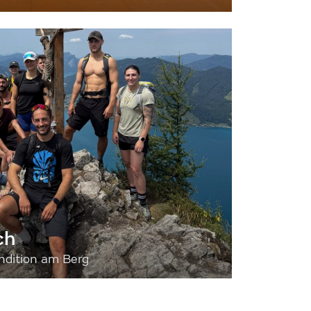
ch
dition am Berg