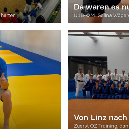
Da waren es n
härter...
U18-WM: Selina Wögerer
Von Linz nach
Zuerst OZ-Training, da