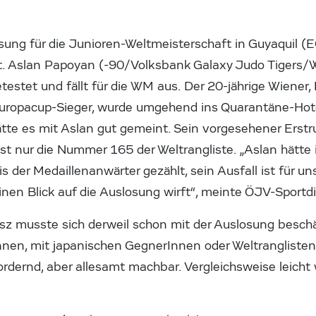
osung für die Junioren-Weltmeisterschaft in Guyaquil (
t. Aslan Papoyan (-90/Volksbank Galaxy Judo Tigers/
testet und fällt für die WM aus. Der 20-jährige Wiene
uropacup-Sieger, wurde umgehend ins Quarantäne-Hote
hätte es mit Aslan gut gemeint. Sein vorgesehener Er
st nur die Nummer 165 der Weltrangliste. „Aslan hätte 
s der Medaillenanwärter gezählt, sein Ausfall ist für un
nen Blick auf die Auslosung wirft“, meinte ÖJV-Sportd
esz musste sich derweil schon mit der Auslosung beschä
en, mit japanischen GegnerInnen oder Weltrangliste
rdernd, aber allesamt machbar. Vergleichsweise leicht 